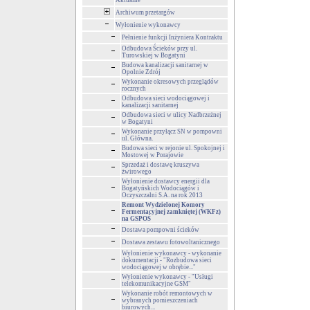
Aktualne
Archiwum przetargów
Wyłonienie wykonawcy
Pełnienie funkcji Inżyniera Kontraktu
Odbudowa Ścieków przy ul.
Turowskiej w Bogatyni
Budowa kanalizacji sanitarnej w
Opolnie Zdrój
Wykonanie okresowych przeglądów
rocznych
Odbudowa sieci wodociągowej i
kanalizacji sanitarnej
Odbudowa sieci w ulicy Nadbrzeżnej
w Bogatyni
Wykonanie przyłącz SN w pompowni
ul. Główna.
Budowa sieci w rejonie ul. Spokojnej i
Mostowej w Porajowie
Sprzedaż i dostawę kruszywa
żwirowego
Wyłonienie dostawcy energii dla
Bogatyńskich Wodociągów i
Oczyszczalni S.A. na rok 2013
Remont Wydzielonej Komory
Fermentacyjnej zamkniętej (WKFz)
na GSPOŚ
Dostawa pompowni ścieków
Dostawa zestawu fotowoltanicznego
Wyłonienie wykonawcy - wykonanie
dokumentacji - "Rozbudowa sieci
wodociągowej w obrębie..."
Wyłonienie wykonawcy - "Usługi
telekomunikacyjne GSM"
Wykonanie robót remontowych w
wybranych pomieszczeniach
biurowych...