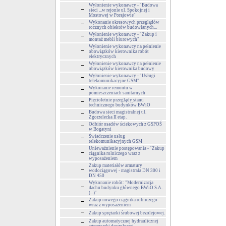
Wyłonienie wykonawcy - "Budowa
sieci ...w rejonie ul. Spokojnej i
Mostowej w Porajowie"
Wykonanie okresowych przeglądów
rocznych obiektów budowlanych...
Wyłonienie wykonawcy - "Zakup i
montaż mebli biurowych"
Wyłonienie wykonawcy na pełnienie
obowiązków kierownika robót
elektrycznych
Wyłonienie wykonawcy na pełnienie
obowiązków kierownika budowy
Wyłonienie wykonawcy - "Usługi
telekomunikacyjne GSM"
Wykonanie remontu w
pomieszczeniach sanitarnych
Pięcioletnie przeglądy stanu
technicznego budynków BWiO
Budowa sieci magistralnej ul.
Zgorzelecka II etap.
Odbiór osadów ściekowych z GSPOŚ
w Bogatyni
Świadczenie usług
telekomunikacyjnych GSM
Unieważnienie postępowania - "Zakup
ciągnika rolniczego wraz z
wyposażeniem
Zakup materiałów armatury
wodociągowej - magistrala DN 300 i
DN 450
Wykonanie robót: "Modernizacja
dachu budynku głównego BWiO S.A.
(...)"
Zakup nowego ciągnika rolniczego
wraz z wyposażeniem
Zakup sprężarki śrubowej bezolejowej.
Zakup automatycznej hydraulicznej