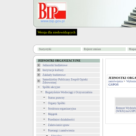
Wersja dla niedowidzących
Statystyki
Rejestr zmian
Mapa 
JEDNOSTKI ORGANIZACYJNE
Jednostki budżetowe
Instytucje kultury
Zakłady budżetowe
JEDNOSTKI ORG
Samodzielny Publiczny Zespół Opieki
zamówienia
>
Wyłoni
Zdrowotnej
GSPOŚ
Spółki akcyjne
Bogatyńskie Wodociągi i Oczyszczalnia
Status prawny
Organy Spółki
Remont Wydzielo
Struktura organizacyjna
(WKFz) na GSP
Majątek
Przedmiot działalności
Załatwianie spraw
Przetargi i zamówienia