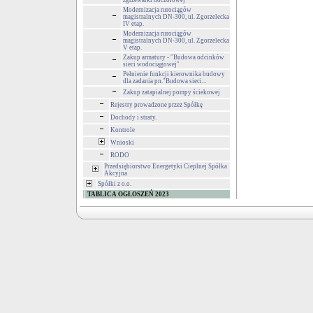
zgrzewarki doczołowej
Modernizacja rurociągów
magistralnych DN-300, ul. Zgorzelecka
IV etap.
Modernizacja rurociągów
magistralnych DN-300, ul. Zgorzelecka
V etap.
Zakup armatury - "Budowa odcinków
sieci wodociągowej"
Pełnienie funkcji kierownika budowy
dla zadania pn."Budowa sieci...
Zakup zatapialnej pompy ściekowej
Rejestry prowadzone przez Spółkę
Dochody i straty.
Kontrole
Wnioski
RODO
Przedsiębiorstwo Energetyki Cieplnej Spółka
Akcyjna
Spółki z o.o.
TABLICA OGŁOSZEŃ 2023