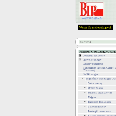
Wersja dla niedowidzących
Statystyki
JEDNOSTKI ORGANIZACYJNE
Jednostki budżetowe
Instytucje kultury
Zakłady budżetowe
Samodzielny Publiczny Zespół 
Zdrowotnej
Spółki akcyjne
Bogatyńskie Wodociągi i Ocz
Status prawny
Organy Spółki
Struktura organizacyjna
Majątek
Przedmiot działalności
Załatwianie spraw
Przetargi i zamówienia