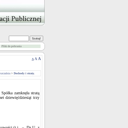
Pliki do pobrania
A
A
A
szczalnia
>
Dochody i straty.
 Spółka zamknęła stratą
set dziewięćdziesiąt trzy
nkowości (t.j. – Dz.U. z