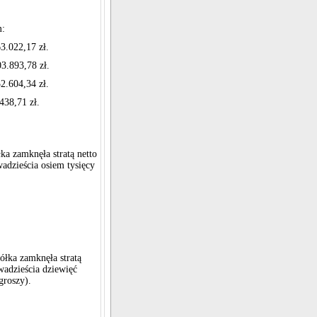
m:
2,17 zł.
3,78 zł.
4,34 zł.
38,71 zł.
ka zamknęła stratą netto
dwadzieścia osiem tysięcy
ółka zamknęła stratą
wadzieścia dziewięć
groszy).