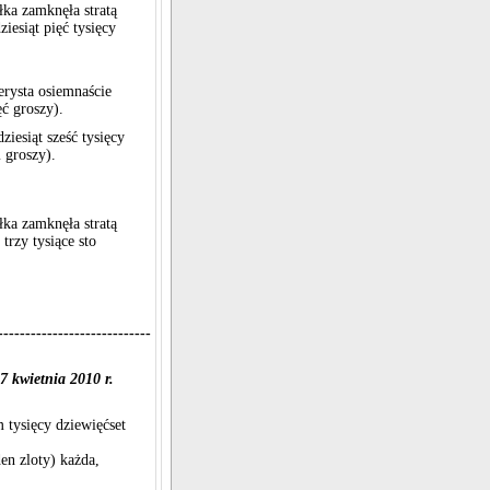
łka zamknęła stratą
ziesiąt pięć tysięcy
erysta osiemnaście
ęć groszy).
ziesiąt sześć tysięcy
 groszy).
łka zamknęła stratą
 trzy tysiące sto
----------------------------
 kwietnia 2010 r.
m tysięcy dziewięćset
en zloty) każda,