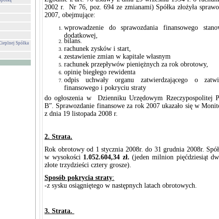
Spółkę
2002 r. Nr 76, poz. 694 ze zmianami) Spółka złożyła sprawo
2007, obejmujące:
wprowadzenie do sprawozdania finansowego stanow
dodatkowej,
bilans.
Cieplnej Spółka
rachunek zysków i start,
zestawienie zmian w kapitale własnym
rachunek przepływów pieniężnych za rok obrotowy,
opinię biegłego rewidenta
odpis uchwały organu zatwierdzającego o zatwi
finansowego i pokryciu straty
do ogłoszenia w Dzienniku Urzędowym Rzeczypospolitej Po
B”. Sprawozdanie finansowe za rok 2007 ukazało się w Moni
z dnia 19 listopada 2008 r.
2. Strata.
Rok obrotowy od 1 stycznia 2008r. do 31 grudnia 2008r. Spół
w wysokości
1.052.604,34 zł.
(jeden milnion pięćdziesiąt dw
złote trzydzieści cztery grosze).
Sposób pokrycia straty
:
-z sysku osiągniętego w następnych latach obrotowych.
3. Strata.