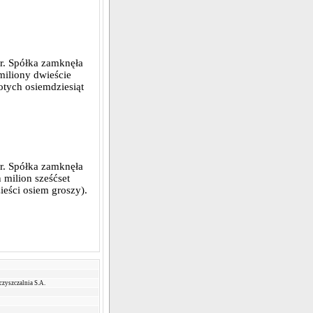
r. Spółka zamknęła
miliony dwieście
łotych osiemdziesiąt
r. Spółka zamknęła
 milion sześćset
zieści osiem groszy).
zyszczalnia S.A.