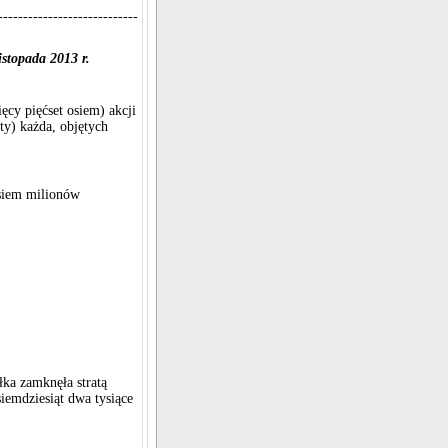
----------------------------
stopada 2013 r.
ęcy pięćset osiem) akcji
ty) każda, objętych
osiem milionów
łka zamknęła stratą
siemdziesiąt dwa tysiące