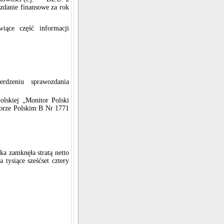
zdanie finansowe za rok
iące część informacji
erdzeniu sprawozdania
lskiej „Monitor Polski
torze Polskim B Nr 1771
ka zamknęła stratą netto
a tysiące sześćset cztery