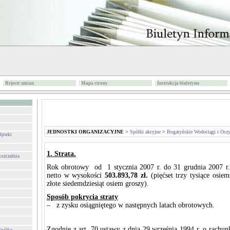
Rejestr zmian
Mapa strony
Instrukcja biuletynu
JEDNOSTKI ORGANIZACYJNE
>
Spółki akcyjne
>
Bogatyńskie Wodociągi i Oczy
Opieki
1. Strata.
yszczalnia
Rok obrotowy od 1 stycznia 2007 r. do 31 grudnia 2007 r.
netto w wysokości
503.893,78 zł.
(pięćset trzy tysiące osiem
złote siedemdziesiąt osiem groszy).
Sposób pokrycia straty
– z zysku osiągniętego w następnych latach obrotowych.
Zgodnie z art. 70 ustawy z dnia 29 września 1994 r. o rachu