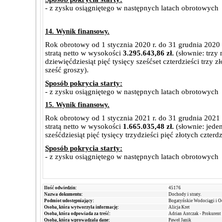
- z zysku osiągniętego w następnych latach obrotowych
14. Wynik finansowy.
Rok obrotowy od 1 stycznia 2020 r. do 31 grudnia 2020 
stratą netto w wysokości
3.295.643,86 zł.
(słownie: trzy 
dziewięćdziesiąt pięć tysięcy sześćset czterdzieści trzy z
sześć groszy).
Sposób pokrycia starty:
- z zysku osiągniętego w następnych latach obrotowych
15. Wynik finansowy.
Rok obrotowy od 1 stycznia 2021 r. do 31 grudnia 2021 
stratą netto w wysokości
1.665.035,48 zł.
(słownie: jeden
sześćdziesiąt pięć tysięcy trzydzieści pięć złotych czterd
Sposób pokrycia starty:
- z zysku osiągniętego w następnych latach obrotowych
Ilość odwiedzin:
45176
Nazwa dokumentu:
Dochody i straty.
Podmiot udostępniający:
Bogatyńskie Wodociągi i Oc
Osoba, która wytworzyła informację:
Alicja Kret
Osoba, która odpowiada za treść:
Adrian Antczak - Prokurent
Osoba, która wprowadzała dane:
Paweł Janik