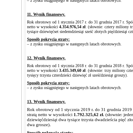
– z zysku osiągniętego w następnych latach obrotowych.
11. Wynik finansowy.
Rok obrotowy od 1 stycznia 2017 r. do 31 grudnia 2017 r. Spó
netto w wysokości
4.354.976,54 zł
. (słownie: cztery miliony tr
tysiące dziewięćset siedemdziesiąt sześć złotych pięćdziesiąt cz
Sposób pokrycia straty:
– z zysku osiągniętego w następnych latach obrotowych.
12. Wynik finansowy.
Rok obrotowy od 1 stycznia 2018 r. do 31 grudnia 2018 r. Spó
netto w wysokości
3.435.349,60 zł
. (słownie: trzy miliony czte
tysięcy trzysta czterdzieści dziewięć zł sześćdziesiąt groszy).
Sposób pokrycia straty:
– z zysku osiągniętego w następnych latach obrotowych.
13. Wynik finansowy.
Rok obrotowy od 1 stycznia 2019 r. do 31 grudnia 2019 
stratą netto w wysokości
1.792.325,62 zł.
(słownie: jede
dziewięćdziesiąt dwa tysiące trzysta dwadzieścia pięć zło
dwa grosze).
Sposób pokrycia starty: