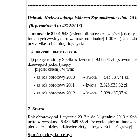
-----------------------------------------------------------------------
------------------------------------
Uchwała Nadzwyczajnego Walnego Zgromadzenia z dnia 20 li
(Repertorium A nr 4612/2013):
-
umorzenie 8.901.508
(osiem milionów dziewięćset jeden tysi
imiennych zwykłych o wartości nominalnej 1,00 zł. (jeden zlo
przez Miasto i Gminę Bogatynia.
Umorzenie miało na celu:
1) pokrycie straty Spółki w kwocie 8.901.508 zł. (słownie: 
dziewięćset jeden tysięcy
pięćset osiem), w tym:
- za rok obrotowy 2010 - kwota 543.137,71 zł.
- za rok obrotowy 2011 - kwota 3.328.933,32 zł.
- za rok obrotowy 2012 - kwota 5.029.437,37 zł.
7. Strata.
Rok obrotowy od 1 stycznia 2013 r. do 31 grudnia 2013 r. Spó
netto w wysokości
5.082.549,35 zł
. (słownie: pięć milionów o
pięćset czterdzieści dziewięć złotych trzydzieści pięć groszy).
Sposób pokrycia straty: