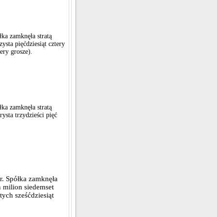
łka zamknęła stratą
zysta pięćdziesiąt cztery
tery grosze).
łka zamknęła stratą
rysta trzydzieści pięć
r. Spółka zamknęła
n milion siedemset
tych sześćdziesiąt