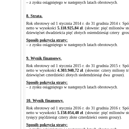
– z zysku osiągniętego w następnych latach obrotowych.
8. Strata.
Rok obrotowy od 1 stycznia 2014 r. do 31 grudnia 2014 r. Spó
netto w wysokości
5.118.925,84 zł
. (słownie: pięć milionów st
dziewięćset dwadzieścia pięć złotych osiemdziesiąt cztery gros
Sposób pokrycia straty:
– z zysku osiągniętego w następnych latach obrotowych.
9. Wynik finansowy.
Rok obrotowy od 1 stycznia 2015 r. do 31 grudnia 2015 r. Spó
netto w wysokości
4.303.940,72 zł
. (słownie: cztery miliony tr
dziewięćset czterdzieści złotych siedemdziesiąt dwa grosze).
Sposób pokrycia straty:
– z zysku osiągniętego w następnych latach obrotowych.
10. Wynik finansowy.
Rok obrotowy od 1 stycznia 2016 r. do 31 grudnia 2016 r. Spó
netto w wysokości
5.158.054,48 zł
. (słownie: pięć milionów st
tysięcy pięćdziesiąt cztery złote czterdzieści osiem groszy).
Sposób pokrycia straty: