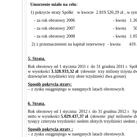
Umorzenie miało na celu:
1) pokrycie straty Spółki w kwocie 2.819.520,29 zł., w ty
- za rok obrotowy 2006 - kwota 1.263.02
- za rok obrotowy 2007 - kwota 503.89
- za rok obrotowy 2008 - kwota 1.052.60
2) z przeznaczeniem na kapitał rezerwowy - kwota 419.4
5. Strata.
Rok obrotowy od 1 stycznia 2011 r. do 31 grudnia 2011 r. Spół
w wysokości
3.328.933,32 zł
. (słownie: trzy miliony trzysta 
dziewięćset trzydzieści trzy złote trzydzieści dwa grosze).
Sposób pokrycia straty:
– z zysku osiągniętego w następnych latach obrotowych.
6. Strata.
Rok obrotowy od 1 stycznia 2012 r. do 31 grudnia 2012 r. Sp
netto w wysokości
5.029.437,37 zł
. (słownie: pięć milionów d
tysięcy czterysta trzydzieści siedem złotych trzydzieści siedem 
Sposób pokrycia straty :
– z zysku osiągniętego w następnych latach obrotowych.