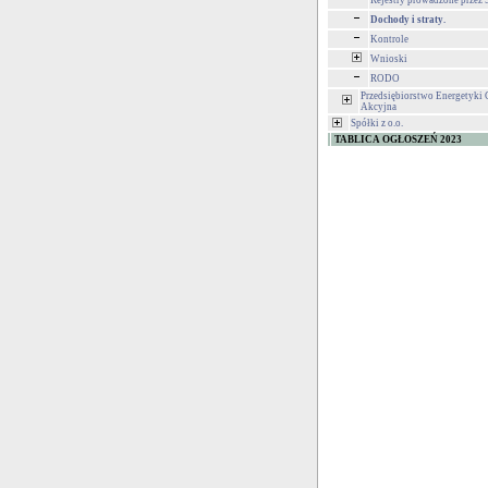
Rejestry prowadzone przez 
Dochody i straty.
Kontrole
Wnioski
RODO
Przedsiębiorstwo Energetyki 
Akcyjna
Spółki z o.o.
TABLICA OGŁOSZEŃ 2023