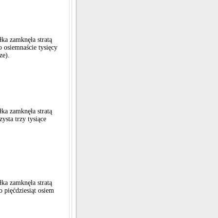
łka zamknęła stratą
o osiemnaście tysięcy
ze).
łka zamknęła stratą
zysta trzy tysiące
łka zamknęła stratą
o pięćdziesiąt osiem