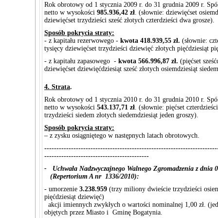
Rok obrotowy od 1 stycznia 2009 r. do 31 grudnia 2009 r. Spó
netto w wysokości
985.936,42 zł
. (słownie: dziewięćset osiemd
dziewięćset trzydzieści sześć złotych czterdzieści dwa grosze).
Sposób pokrycia straty:
- z kapitału rezerwowego -
kwota 418.939,55 zł.
(słownie: czt
tysięcy dziewięćset trzydzieści dziewięć złotych pięćdziesiąt pi
- z kapitału zapasowego -
kwota 566.996,87 zł.
(pięćset sześćd
dziewięćset dziewięćdziesiąt sześć złotych osiemdziesiąt siedem
4. Strata
.
Rok obrotowy od 1 stycznia 2010 r. do 31 grudnia 2010 r. Spó
netto w wysokości
543.137,71 zł
. (słownie: pięćset czterdzieści
trzydzieści siedem złotych siedemdziesiąt jeden groszy).
Sposób pokrycia straty:
– z zysku osiągniętego w następnych latach obrotowych.
-----------------------------------------------------------------------
-------------------------------------------
- Uchwała Nadzwyczajnego Walnego Zgromadzenia z dnia 07
(Repertorium A nr 1336/2010):
- umorzenie
3.238.959
(trzy miliony dwieście trzydzieści osie
pięćdziesiąt dziewięć)
akcji imiennych zwykłych o wartości nominalnej 1,00 zł. (jed
objętych przez Miasto i Gminę Bogatynia.