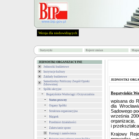
Wersja dla niedowidzących
Statystyki
Rejestr zmian
Mapa 
JEDNOSTKI ORGANIZACYJNE
Jednostki budżetowe
Instytucje kultury
Zakłady budżetowe
JEDNOSTKI ORG
Samodzielny Publiczny Zespół Opieki
Zdrowotnej
Spółki akcyjne
Bogatyńskie Wo
Bogatyńskie Wodociągi i Oczyszczalnia
Status prawny
wpisana do R
dla Wrocławi
Organy Spółki
Sądowego pod
Struktura organizacyjna
września 2000
Majątek
organizację
Przedmiot działalności
i przekształc
Załatwianie spraw
Krajowy Reje
Przetargi i zamówienia