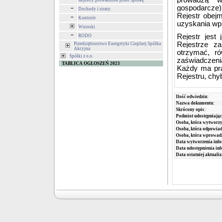
prowadzą 
Rejestry prowadzone przez Spółkę
gospodarcze),
Dochody i straty.
Rejestr obej
Kontrole
uzyskania wpi
Wnioski
Rejestr jes
RODO
Rejestrze z
Przedsiębiorstwo Energetyki Cieplnej Spółka
Akcyjna
otrzymać, ró
Spółki z o.o.
zaświadczenia
TABLICA OGŁOSZEŃ 2023
Każdy ma pra
Rejestru, chy
Ilość odwiedzin:
Nazwa dokumentu:
Skrócony opis:
Podmiot udostępniając
Osoba, która wytworzy
Osoba, która odpowiada
Osoba, która wprowad
Data wytworzenia info
Data udostępnienia inf
Data ostatniej aktualiz