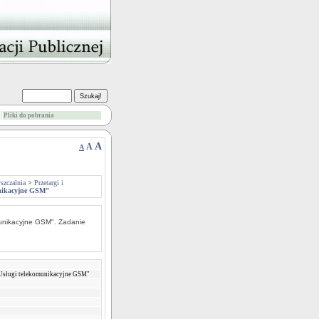
Pliki do pobrania
A
A
A
szczalnia
>
Przetargi i
unikacyjne GSM"
munikacyjne GSM". Zadanie
Usługi telekomunikacyjne GSM"