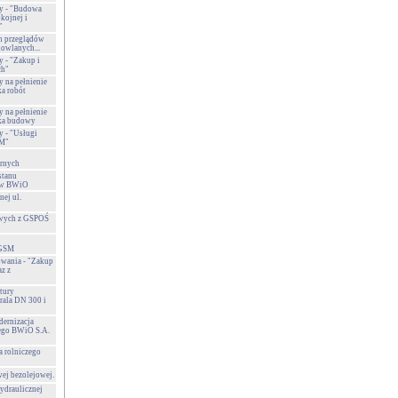
y - "Budowa
okojnej i
"
h przeglądów
owlanych...
 - "Zakup i
ch"
 na pełnienie
a robót
 na pełnienie
ka budowy
 - "Usługi
SM"
arnych
stanu
ów BWiO
nej ul.
owych z GSPOŚ
 GSM
wania - "Zakup
az z
tury
rala DN 300 i
ernizacja
ego BWiO S.A.
 rolniczego
ej bezolejowej.
ydraulicznej