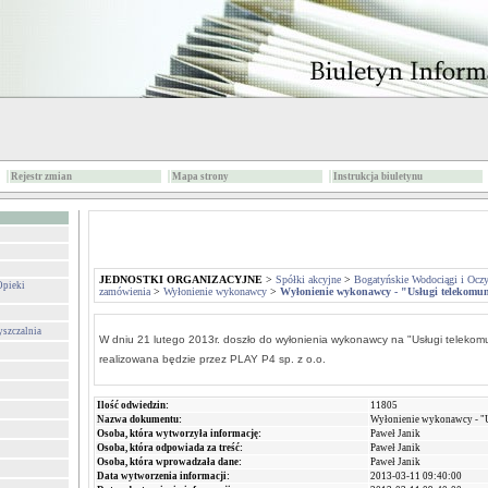
Rejestr zmian
Mapa strony
Instrukcja biuletynu
JEDNOSTKI ORGANIZACYJNE
>
Spółki akcyjne
>
Bogatyńskie Wodociągi i Oczy
Opieki
zamówienia
>
Wyłonienie wykonawcy
>
Wyłonienie wykonawcy - "Usługi telekom
yszczalnia
W dniu 21 lutego 2013r. doszło do wyłonienia wykonawcy na "Usługi teleko
realizowana będzie przez PLAY P4 sp. z o.o.
Ilość odwiedzin:
11805
Nazwa dokumentu:
Wyłonienie wykonawcy - "
Osoba, która wytworzyła informację:
Paweł Janik
Osoba, która odpowiada za treść:
Paweł Janik
Osoba, która wprowadzała dane:
Paweł Janik
Data wytworzenia informacji:
2013-03-11 09:40:00