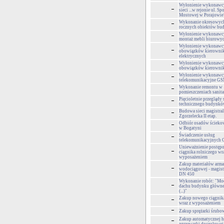
Wyłonienie wykonawc
sieci ...w rejonie ul. Sp
Mostowej w Porajowie
Wykonanie okresowyc
rocznych obiektów bud
Wyłonienie wykonawcy
montaż mebli biurowy
Wyłonienie wykonawcy
obowiązków kierownik
elektrycznych
Wyłonienie wykonawcy
obowiązków kierowni
Wyłonienie wykonawcy
telekomunikacyjne G
Wykonanie remontu w
pomieszczeniach sanit
Pięcioletnie przeglądy 
technicznego budynk
Budowa sieci magistral
Zgorzelecka II etap.
Odbiór osadów ściek
w Bogatyni
Świadczenie usług
telekomunikacyjnych
Unieważnienie postępo
ciągnika rolniczego wr
wyposażeniem
Zakup materiałów arma
wodociągowej - magist
DN 450
Wykonanie robót: "Mod
dachu budynku główn
(...)"
Zakup nowego ciągnika
wraz z wyposażeniem
Zakup sprężarki śrubow
Zakup automatycznej h