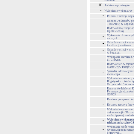
Aktualne
Archiwum przetargów
Wyłonienie wykonawcy
Pełnienie funkcji Inży
Odbudowa Ścieków prz
Turowskiej w Bogatyn
Budowa kanalizacji san
Opolnie Zdrój
Wykonanie okresowyc
rocznych
Odbudowa sieci wodoc
kanalizacji sanitarnej
Odbudowa sieci w ulic
w Bogatyni
Wykonanie przyłącz 
ul. Główna.
Budowa sieci w rejonie
Mostowej w Porajowie
Sprzedaż i dostawę kr
żwirowego
Wyłonienie dostawcy e
Bogatyńskich Wodocią
Oczyszczalni S.A. na r
Remont Wydzielonej 
Fermentacyjnej zamkni
GSPOŚ
Dostawa pompowni śc
Dostawa zestawu foto
Wyłonienie wykonawcy
dokumentacji - "Rozbu
wodociągowej w obrębi
Wyłonienie wykonawcy
telekomunikacyjne G
Wykonanie robót rem
wybranych pomieszcze
biurowych...