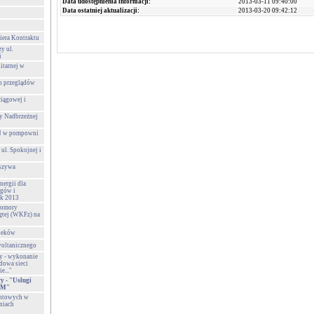
Data udostępnienia informacji:
2013-03-11 09:40:00
Data ostatniej aktualizacji:
2013-03-20 09:42:12
niera Kontraktu
y ul.
i
itarnej w
h przeglądów
iągowej i
y Nadbrzeżnej
SN w pompowni
 ul. Spokojnej i
uszywa
nergii dla
gów i
ok 2013
Komory
ętej (WKFz) na
ieków
woltanicznego
 - wykonanie
dowa sieci
e..."
 - "Usługi
SM"
ontowych w
niach