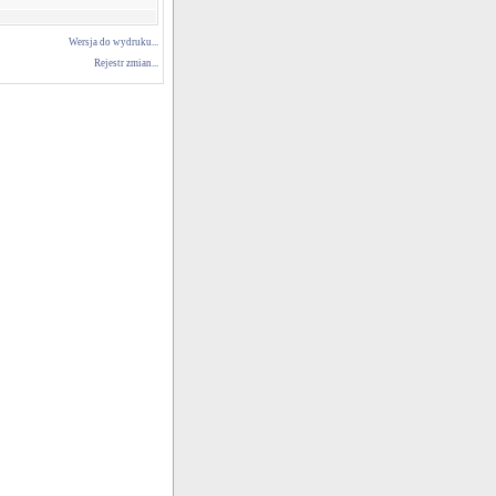
Wersja do wydruku...
Rejestr zmian...