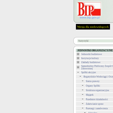
Wersja dla niedowidzących
Statystyki
JEDNOSTKI ORGANIZACYJNE
Jednostki budżetowe
Instytucje kultury
Zakłady budżetowe
Samodzielny Publiczny Zespół 
Zdrowotnej
Spółki akcyjne
Bogatyńskie Wodociągi i Ocz
Status prawny
Organy Spółki
Struktura organizacyjna
Majątek
Przedmiot działalności
Załatwianie spraw
Przetargi i zamówienia