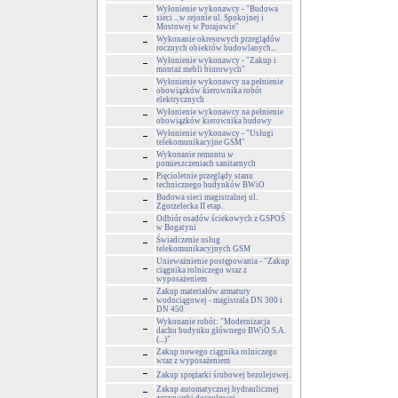
Wyłonienie wykonawcy - "Budowa
sieci ...w rejonie ul. Spokojnej i
Mostowej w Porajowie"
Wykonanie okresowych przeglądów
rocznych obiektów budowlanych...
Wyłonienie wykonawcy - "Zakup i
montaż mebli biurowych"
Wyłonienie wykonawcy na pełnienie
obowiązków kierownika robót
elektrycznych
Wyłonienie wykonawcy na pełnienie
obowiązków kierownika budowy
Wyłonienie wykonawcy - "Usługi
telekomunikacyjne GSM"
Wykonanie remontu w
pomieszczeniach sanitarnych
Pięcioletnie przeglądy stanu
technicznego budynków BWiO
Budowa sieci magistralnej ul.
Zgorzelecka II etap.
Odbiór osadów ściekowych z GSPOŚ
w Bogatyni
Świadczenie usług
telekomunikacyjnych GSM
Unieważnienie postępowania - "Zakup
ciągnika rolniczego wraz z
wyposażeniem
Zakup materiałów armatury
wodociągowej - magistrala DN 300 i
DN 450
Wykonanie robót: "Modernizacja
dachu budynku głównego BWiO S.A.
(...)"
Zakup nowego ciągnika rolniczego
wraz z wyposażeniem
Zakup sprężarki śrubowej bezolejowej.
Zakup automatycznej hydraulicznej