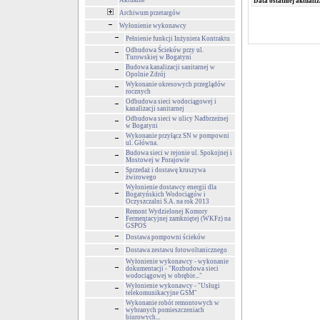
Aktualne
Data ostatniej aktualiz
Archiwum przetargów
Wyłonienie wykonawcy
Pełnienie funkcji Inżyniera Kontraktu
Odbudowa Ścieków przy ul.
Turowskiej w Bogatyni
Budowa kanalizacji sanitarnej w
Opolnie Zdrój
Wykonanie okresowych przeglądów
rocznych
Odbudowa sieci wodociągowej i
kanalizacji sanitarnej
Odbudowa sieci w ulicy Nadbrzeżnej
w Bogatyni
Wykonanie przyłącz SN w pompowni
ul. Główna.
Budowa sieci w rejonie ul. Spokojnej i
Mostowej w Porajowie
Sprzedaż i dostawę kruszywa
żwirowego
Wyłonienie dostawcy energii dla
Bogatyńskich Wodociągów i
Oczyszczalni S.A. na rok 2013
Remont Wydzielonej Komory
Fermentacyjnej zamkniętej (WKFz) na
GSPOŚ
Dostawa pompowni ścieków
Dostawa zestawu fotowoltanicznego
Wyłonienie wykonawcy - wykonanie
dokumentacji - "Rozbudowa sieci
wodociągowej w obrębie..."
Wyłonienie wykonawcy - "Usługi
telekomunikacyjne GSM"
Wykonanie robót remontowych w
wybranych pomieszczeniach
biurowych...