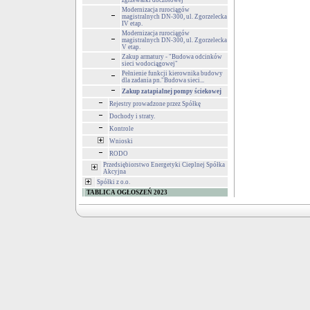
zgrzewarki doczołowej
Modernizacja rurociągów
magistralnych DN-300, ul. Zgorzelecka
IV etap.
Modernizacja rurociągów
magistralnych DN-300, ul. Zgorzelecka
V etap.
Zakup armatury - "Budowa odcinków
sieci wodociągowej"
Pełnienie funkcji kierownika budowy
dla zadania pn."Budowa sieci...
Zakup zatapialnej pompy ściekowej
Rejestry prowadzone przez Spółkę
Dochody i straty.
Kontrole
Wnioski
RODO
Przedsiębiorstwo Energetyki Cieplnej Spółka
Akcyjna
Spółki z o.o.
TABLICA OGŁOSZEŃ 2023