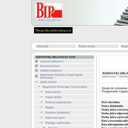
Wersja dla niedowidzących
Statystyki
Rejestr zmian
Mapa 
JEDNOSTKI ORGANIZACYJNE
Jednostki budżetowe
Instytucje kultury
Zakłady budżetowe
JEDNOSTKI ORG
Samodzielny Publiczny Zespół Opieki
zamówienia
>
Wyłoni
Zdrowotnej
Spółki akcyjne
Bogatyńskie Wodociągi i Oczyszczalnia
Doszło do wyłonienia 
Postępowanie wygrała
Status prawny
Organy Spółki
Struktura organizacyjna
Ilość odwiedzin:
Nazwa dokumentu:
Majątek
Osoba, która wytworzy
Przedmiot działalności
Osoba, która odpowiada
Osoba, która wprowad
Załatwianie spraw
Data wytworzenia info
Przetargi i zamówienia
Data udostępnienia inf