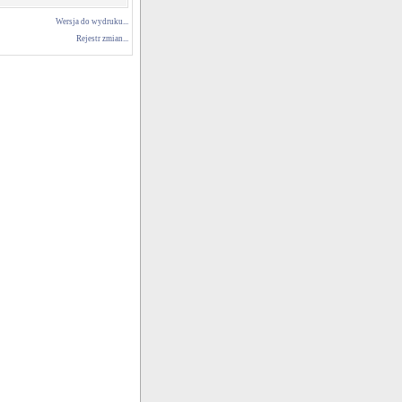
Wersja do wydruku...
Rejestr zmian...