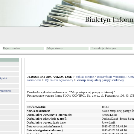
Rejestr zmian
Mapa strony
Instrukcja biuletynu
JEDNOSTKI ORGANIZACYJNE
>
Spółki akcyjne
>
Bogatyńskie Wodociągi i Oczy
Opieki
zamówienia
>
Wyłonienie wykonawcy
>
Zakup zatapialnej pompy ściekowej
yszczalnia
Doszło do wyłonienia oferenta na: "Zakup zatapialnej pompy ściekowej."
Postępowanie wygrała firma: FLOW CONTROL Sp. z o.o., ul. Pszczyńska 106, 43-17
Ilość odwiedzin:
10669
Nazwa dokumentu:
Zakup zatapialnej pompy ś
Osoba, która wytworzyła informację:
Renata Kukla
Osoba, która odpowiada za treść:
Dariusz Daraż - Prezes Zarz
Osoba, która wprowadzała dane:
Paweł Janik
Data wytworzenia informacji:
2015-07-22 08:48:10
Data udostępnienia informacji:
2015-07-22 08:48:10