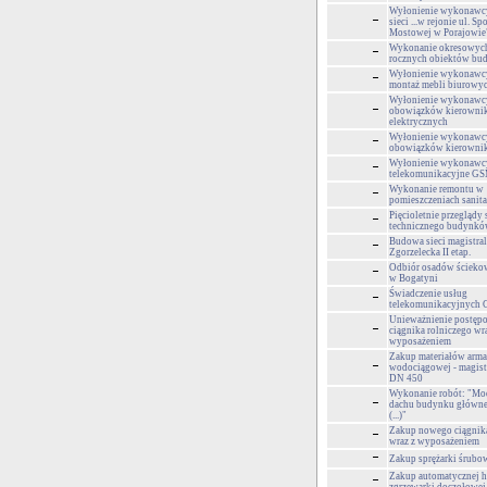
Wyłonienie wykonawc
sieci ...w rejonie ul. Sp
Mostowej w Porajowie
Wykonanie okresowyc
rocznych obiektów bud
Wyłonienie wykonawcy
montaż mebli biurowy
Wyłonienie wykonawcy
obowiązków kierownik
elektrycznych
Wyłonienie wykonawcy
obowiązków kierowni
Wyłonienie wykonawcy
telekomunikacyjne G
Wykonanie remontu w
pomieszczeniach sanit
Pięcioletnie przeglądy 
technicznego budynk
Budowa sieci magistral
Zgorzelecka II etap.
Odbiór osadów ściek
w Bogatyni
Świadczenie usług
telekomunikacyjnych
Unieważnienie postępo
ciągnika rolniczego wr
wyposażeniem
Zakup materiałów arma
wodociągowej - magist
DN 450
Wykonanie robót: "Mod
dachu budynku główn
(...)"
Zakup nowego ciągnika
wraz z wyposażeniem
Zakup sprężarki śrubow
Zakup automatycznej h