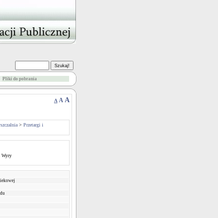
Pliki do pobrania
A
A
A
szczalnia
>
Przetargi i
5 Wyry
ciekowej
ądu