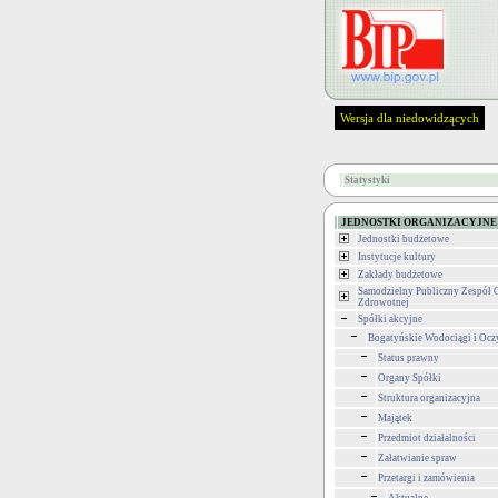
Wersja dla niedowidzących
Statystyki
JEDNOSTKI ORGANIZACYJNE
Jednostki budżetowe
Instytucje kultury
Zakłady budżetowe
Samodzielny Publiczny Zespół 
Zdrowotnej
Spółki akcyjne
Bogatyńskie Wodociągi i Ocz
Status prawny
Organy Spółki
Struktura organizacyjna
Majątek
Przedmiot działalności
Załatwianie spraw
Przetargi i zamówienia