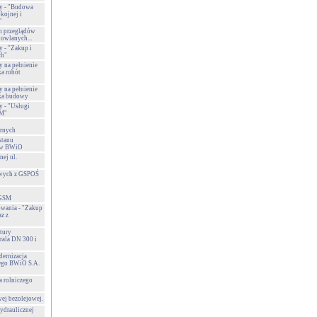
y - "Budowa
okojnej i
"
h przeglądów
owlanych...
 - "Zakup i
ch"
 na pełnienie
a robót
 na pełnienie
ka budowy
 - "Usługi
SM"
arnych
stanu
ów BWiO
nej ul.
owych z GSPOŚ
 GSM
wania - "Zakup
az z
tury
rala DN 300 i
ernizacja
ego BWiO S.A.
 rolniczego
ej bezolejowej.
ydraulicznej