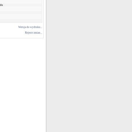
ądu
Wersja do wydruku...
Rejestr zmian...