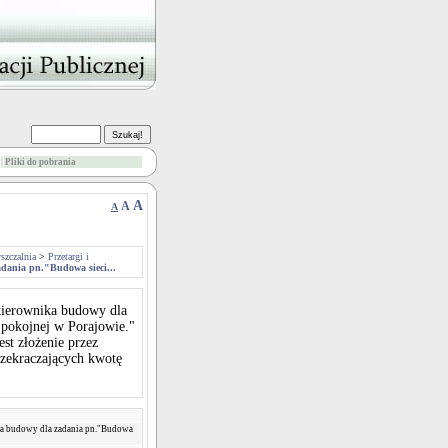
Pliki do pobrania
A
A
A
szczalnia
>
Przetargi i
adania pn."Budowa sieci...
 kierownika budowy dla
Spokojnej w Porajowie."
st złożenie przez
rzekraczających kwotę
ika budowy dla zadania pn."Budowa