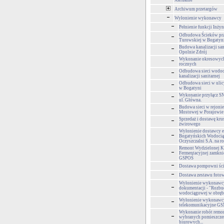
Aktualne
Archiwum przetargów
Wyłonienie wykonawcy
Pełnienie funkcji Inży
Odbudowa Ścieków prz
Turowskiej w Bogatyn
Budowa kanalizacji san
Opolnie Zdrój
Wykonanie okresowyc
rocznych
Odbudowa sieci wodoc
kanalizacji sanitarnej
Odbudowa sieci w ulic
w Bogatyni
Wykonanie przyłącz 
ul. Główna.
Budowa sieci w rejonie
Mostowej w Porajowie
Sprzedaż i dostawę kr
żwirowego
Wyłonienie dostawcy e
Bogatyńskich Wodocią
Oczyszczalni S.A. na r
Remont Wydzielonej 
Fermentacyjnej zamkni
GSPOŚ
Dostawa pompowni śc
Dostawa zestawu foto
Wyłonienie wykonawcy
dokumentacji - "Rozbu
wodociągowej w obrębi
Wyłonienie wykonawcy
telekomunikacyjne G
Wykonanie robót rem
wybranych pomieszcze
biurowych...