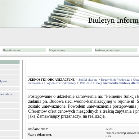
Rejestr zmian
Mapa strony
Instrukcja biuletynu
JEDNOSTKI ORGANIZACYJNE
>
Spółki akcyjne
>
Bogatyńskie Wodociągi i Oczy
Opieki
zamówienia
>
Wyłonienie wykonawcy
>
Pełnienie funkcji kierownika budowy dla z
yszczalnia
Postępowanie o udzielenie zamówienia na: "Pełnienie funkcji
zadania pn. Budowa sieci wodno-kanalizacyjnej w rejonie ul. 
zostało unieważnione. Powodem unieważnienia postępowania je
Oferentów ofert cenowych niezgodnych z treścią zapytania i p
jaką Zamawiający przeznaczył na realizację.
Ilość odwiedzin:
12695
Pełnienie funkcji kierown
Nazwa dokumentu:
sieci...