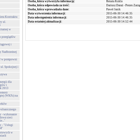
Osoba, która wytworzyła informację:
Renata Kukla
Osoba, która odpowiada za treść:
Dariusz Daraż - Prezes Zarz
Osoba, która wprowadzała dane:
Paweł Janik
Data wytworzenia informacji:
2015-06-30 14:46:35
niera Kontraktu
Data udostępnienia informacji:
2015-06-30 14:46:35
Data ostatniej aktualizacji:
2015-06-30 14:52:44
y ul.
i
itarnej w
h przeglądów
iągowej i
y Nadbrzeżnej
SN w pompowni
 ul. Spokojnej i
uszywa
nergii dla
gów i
ok 2013
Komory
ętej (WKFz) na
ieków
woltanicznego
 - wykonanie
dowa sieci
e..."
 - "Usługi
SM"
ontowych w
niach