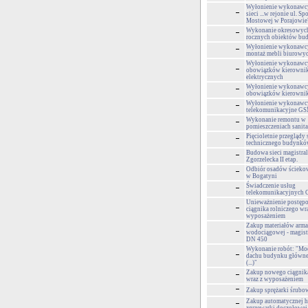
Wyłonienie wykonawc
sieci ...w rejonie ul. Sp
Mostowej w Porajowie
Wykonanie okresowyc
rocznych obiektów bud
Wyłonienie wykonawcy
montaż mebli biurowy
Wyłonienie wykonawcy
obowiązków kierownik
elektrycznych
Wyłonienie wykonawcy
obowiązków kierowni
Wyłonienie wykonawcy
telekomunikacyjne G
Wykonanie remontu w
pomieszczeniach sanit
Pięcioletnie przeglądy 
technicznego budynk
Budowa sieci magistral
Zgorzelecka II etap.
Odbiór osadów ściek
w Bogatyni
Świadczenie usług
telekomunikacyjnych
Unieważnienie postępo
ciągnika rolniczego wr
wyposażeniem
Zakup materiałów arma
wodociągowej - magist
DN 450
Wykonanie robót: "Mod
dachu budynku główn
(...)"
Zakup nowego ciągnika
wraz z wyposażeniem
Zakup sprężarki śrubow
Zakup automatycznej h