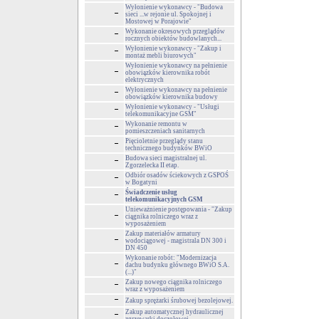
Wyłonienie wykonawcy - "Budowa
sieci ...w rejonie ul. Spokojnej i
Mostowej w Porajowie"
Wykonanie okresowych przeglądów
rocznych obiektów budowlanych...
Wyłonienie wykonawcy - "Zakup i
montaż mebli biurowych"
Wyłonienie wykonawcy na pełnienie
obowiązków kierownika robót
elektrycznych
Wyłonienie wykonawcy na pełnienie
obowiązków kierownika budowy
Wyłonienie wykonawcy - "Usługi
telekomunikacyjne GSM"
Wykonanie remontu w
pomieszczeniach sanitarnych
Pięcioletnie przeglądy stanu
technicznego budynków BWiO
Budowa sieci magistralnej ul.
Zgorzelecka II etap.
Odbiór osadów ściekowych z GSPOŚ
w Bogatyni
Świadczenie usług
telekomunikacyjnych GSM
Unieważnienie postępowania - "Zakup
ciągnika rolniczego wraz z
wyposażeniem
Zakup materiałów armatury
wodociągowej - magistrala DN 300 i
DN 450
Wykonanie robót: "Modernizacja
dachu budynku głównego BWiO S.A.
(...)"
Zakup nowego ciągnika rolniczego
wraz z wyposażeniem
Zakup sprężarki śrubowej bezolejowej.
Zakup automatycznej hydraulicznej