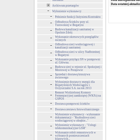
Aktualne
Data udostępnienia inf
Data ostatniej aktualiz
Archiwum przetargów
Wyłonienie wykonawcy
Pełnienie funkcji Inżyniera Kontraktu
Odbudowa Ścieków przy ul.
Turowskiej w Bogatyni
Budowa kanalizacji sanitarnej w
Opolnie Zdrój
Wykonanie okresowych przeglądów
rocznych
Odbudowa sieci wodociągowej i
kanalizacji sanitarnej
Odbudowa sieci w ulicy Nadbrzeżnej
w Bogatyni
Wykonanie przyłącz SN w pompowni
ul. Główna.
Budowa sieci w rejonie ul. Spokojnej i
Mostowej w Porajowie
Sprzedaż i dostawę kruszywa
żwirowego
Wyłonienie dostawcy energii dla
Bogatyńskich Wodociągów i
Oczyszczalni S.A. na rok 2013
Remont Wydzielonej Komory
Fermentacyjnej zamkniętej (WKFz) na
GSPOŚ
Dostawa pompowni ścieków
Dostawa zestawu fotowoltanicznego
Wyłonienie wykonawcy - wykonanie
dokumentacji - "Rozbudowa sieci
wodociągowej w obrębie..."
Wyłonienie wykonawcy - "Usługi
telekomunikacyjne GSM"
Wykonanie robót remontowych w
wybranych pomieszczeniach
biurowych...