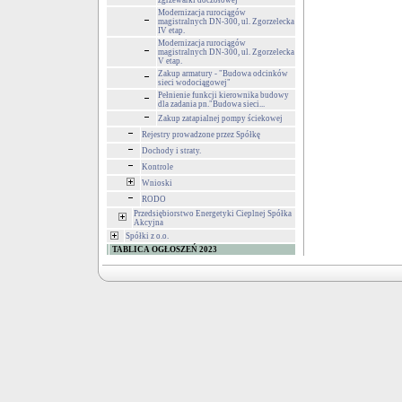
zgrzewarki doczołowej
Modernizacja rurociągów
magistralnych DN-300, ul. Zgorzelecka
IV etap.
Modernizacja rurociągów
magistralnych DN-300, ul. Zgorzelecka
V etap.
Zakup armatury - "Budowa odcinków
sieci wodociągowej"
Pełnienie funkcji kierownika budowy
dla zadania pn."Budowa sieci...
Zakup zatapialnej pompy ściekowej
Rejestry prowadzone przez Spółkę
Dochody i straty.
Kontrole
Wnioski
RODO
Przedsiębiorstwo Energetyki Cieplnej Spółka
Akcyjna
Spółki z o.o.
TABLICA OGŁOSZEŃ 2023