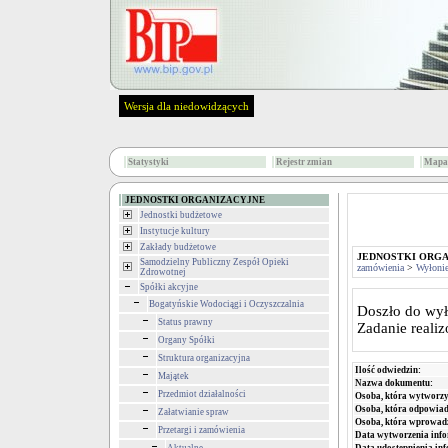
Wersja dla niedowidzących
Statystyki
Rejestr zmian
Mapa 
JEDNOSTKI ORGANIZACYJNE
Jednostki budżetowe
Instytucje kultury
Zakłady budżetowe
JEDNOSTKI ORG
Samodzielny Publiczny Zespół Opieki
zamówienia
>
Wyłoni
Zdrowotnej
Spółki akcyjne
Bogatyńskie Wodociągi i Oczyszczalnia
Doszło do wy
Status prawny
Zadanie reali
Organy Spółki
Struktura organizacyjna
Ilość odwiedzin:
Majątek
Nazwa dokumentu:
Przedmiot działalności
Osoba, która wytworzy
Osoba, która odpowiada
Załatwianie spraw
Osoba, która wprowad
Przetargi i zamówienia
Data wytworzenia info