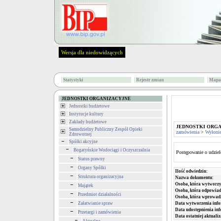
Wersja dla niedowidzących
Statystyki
Rejestr zmian
Mapa 
JEDNOSTKI ORGANIZACYJNE
Jednostki budżetowe
Instytucje kultury
Zakłady budżetowe
JEDNOSTKI ORG
Samodzielny Publiczny Zespół Opieki
zamówienia
>
Wyłoni
Zdrowotnej
Spółki akcyjne
Bogatyńskie Wodociągi i Oczyszczalnia
Postępowanie o udziel
Status prawny
Organy Spółki
Ilość odwiedzin:
Struktura organizacyjna
Nazwa dokumentu:
Osoba, która wytworzy
Majątek
Osoba, która odpowiada
Przedmiot działalności
Osoba, która wprowad
Załatwianie spraw
Data wytworzenia info
Data udostępnienia inf
Przetargi i zamówienia
Data ostatniej aktualiz