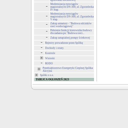
zgrzewarki doczołowej
Modernizacja rurociągów
magistralnych DN-300, ul. Zgorzelecka
IV etap.
Modernizacja rurociągów
magistralnych DN-300, ul. Zgorzelecka
V etap.
Zakup armatury - "Budowa odcinków
sieci wodociągowej"
Pełnienie funkcji kierownika budowy
dla zadania pn."Budowa sieci...
Zakup zatapialnej pompy ściekowej
Rejestry prowadzone przez Spółkę
Dochody i straty.
Kontrole
Wnioski
RODO
Przedsiębiorstwo Energetyki Cieplnej Spółka
Akcyjna
Spółki z o.o.
TABLICA OGŁOSZEŃ 2023