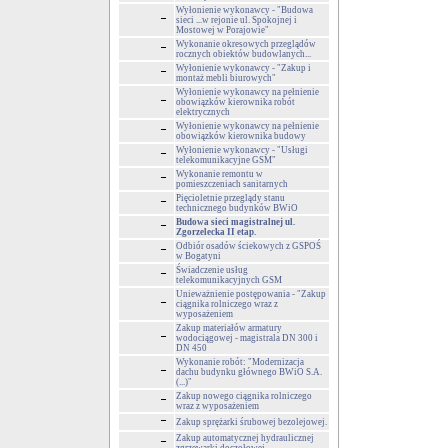
Wyłonienie wykonawcy - "Budowa
sieci ...w rejonie ul. Spokojnej i
Mostowej w Porajowie"
Wykonanie okresowych przeglądów
rocznych obiektów budowlanych...
Wyłonienie wykonawcy - "Zakup i
montaż mebli biurowych"
Wyłonienie wykonawcy na pełnienie
obowiązków kierownika robót
elektrycznych
Wyłonienie wykonawcy na pełnienie
obowiązków kierownika budowy
Wyłonienie wykonawcy - "Usługi
telekomunikacyjne GSM"
Wykonanie remontu w
pomieszczeniach sanitarnych
Pięcioletnie przeglądy stanu
technicznego budynków BWiO
Budowa sieci magistralnej ul.
Zgorzelecka II etap.
Odbiór osadów ściekowych z GSPOŚ
w Bogatyni
Świadczenie usług
telekomunikacyjnych GSM
Unieważnienie postępowania - "Zakup
ciągnika rolniczego wraz z
wyposażeniem
Zakup materiałów armatury
wodociągowej - magistrala DN 300 i
DN 450
Wykonanie robót: "Modernizacja
dachu budynku głównego BWiO S.A.
(...)"
Zakup nowego ciągnika rolniczego
wraz z wyposażeniem
Zakup sprężarki śrubowej bezolejowej.
Zakup automatycznej hydraulicznej