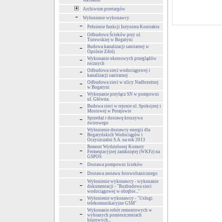
Aktualne
Archiwum przetargów
Wyłonienie wykonawcy
Pełnienie funkcji Inżyniera Kontraktu
Odbudowa Ścieków przy ul.
Turowskiej w Bogatyni
Budowa kanalizacji sanitarnej w
Opolnie Zdrój
Wykonanie okresowych przeglądów
rocznych
Odbudowa sieci wodociągowej i
kanalizacji sanitarnej
Odbudowa sieci w ulicy Nadbrzeżnej
w Bogatyni
Wykonanie przyłącz SN w pompowni
ul. Główna.
Budowa sieci w rejonie ul. Spokojnej i
Mostowej w Porajowie
Sprzedaż i dostawę kruszywa
żwirowego
Wyłonienie dostawcy energii dla
Bogatyńskich Wodociągów i
Oczyszczalni S.A. na rok 2013
Remont Wydzielonej Komory
Fermentacyjnej zamkniętej (WKFz) na
GSPOŚ
Dostawa pompowni ścieków
Dostawa zestawu fotowoltanicznego
Wyłonienie wykonawcy - wykonanie
dokumentacji - "Rozbudowa sieci
wodociągowej w obrębie..."
Wyłonienie wykonawcy - "Usługi
telekomunikacyjne GSM"
Wykonanie robót remontowych w
wybranych pomieszczeniach
biurowych...