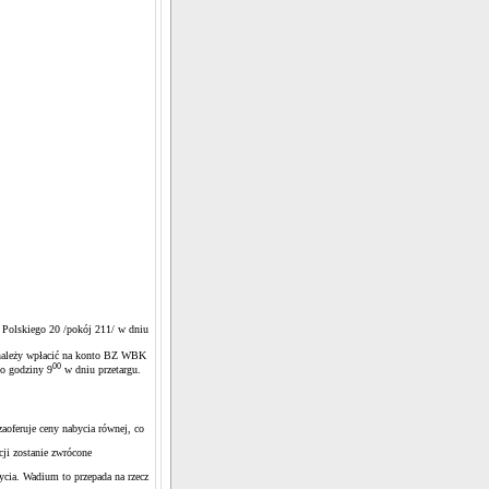
a Polskiego 20 /pokój 211/ w dniu
należy wpłacić na konto BZ WBK
00
o godziny 9
w dniu przetargu.
zaoferuje ceny nabycia równej, co
cji zostanie zwrócone
ycia. Wadium to przepada na rzecz