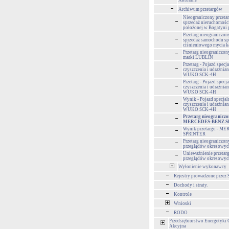
Aktualne
Archiwum przetargów
Nieograniczony przeta
sprzedaż nieruchomośc
położonej w Bogatyni p
Przetarg nieograniczon
sprzedaż samochodu sp
ciśnieniowego mycia 
Przetarg nieograniczon
marki LUBLIN
Przetarg - Pojazd specj
czyszczenia i udrażnian
WUKO SCK-4H
Przetarg - Pojazd specj
czyszczenia i udrażnian
WUKO SCK-4H
Wynik - Pojazd specjal
czyszczenia i udrażnian
WUKO SCK-4H
Przetarg nieograniczo
MERCEDES-BENZ S
Wynik przetargu - 
SPRINTER
Przetarg nieograniczo
przeglądów okresowych
Unieważnienie przetar
przeglądów okresowych
Wyłonienie wykonawcy
Rejestry prowadzone przez 
Dochody i straty.
Kontrole
Wnioski
RODO
Przedsiębiorstwo Energetyki 
Akcyjna