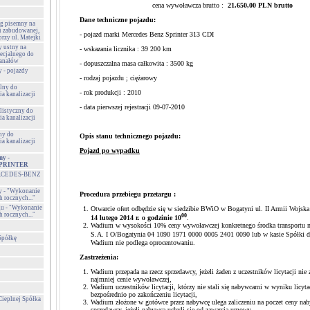
cena wywoławcza brutto :
21.650,00 PLN brutto
Dane techniczne pojazdu:
rg pisemny na
i zabudowanej,
- pojazd marki Mercedes Benz Sprinter 313 CDI
rzy ul. Matejki
y ustny na
- wskazania licznika : 39 200 km
ecjalnego do
kanałów
- dopuszczalna masa całkowita : 3500 kg
y - pojazdy
- rodzaj pojazdu ; ciężarowy
alny do
- rok produkcji : 2010
ia kanalizacji
- data pierwszej rejestracji 09-07-2010
alistyczny do
ia kanalizacji
ny do
Opis stanu technicznego pojazdu:
ia kanalizacji
Pojazd po wypadku
ny -
PRINTER
MERCEDES-BENZ
ny - "Wykonanie
Procedura przebiegu przetargu :
 rocznych..."
gu - "Wykonanie
Otwarcie ofert odbędzie się w siedzibie BWiO w Bogatyni ul. II Armii Wojsk
 rocznych..."
00
14 lutego 2014 r. o godzinie 10
.
Wadium w wysokości 10% ceny wywoławczej konkretnego środka transportu 
S.A. I O/Bogatynia 04 1090 1971 0000 0005 2401 0090 lub w kasie Spółki d
Spółkę
Wadium nie podlega oprocentowaniu.
Zastrzeżenia:
Wadium przepada na rzecz sprzedawcy, jeżeli żaden z uczestników licytacji nie 
najmniej cenie wywoławczej,
Wadium uczestników licytacji, którzy nie stali się nabywcami w wyniku licyta
bezpośrednio po zakończeniu licytacji,
Cieplnej Spółka
Wadium złożone w gotówce przez nabywcę ulega zaliczeniu na poczet ceny nab
sprzedawcy, jeżeli nabywca uchyli się od zawarcia umowy,