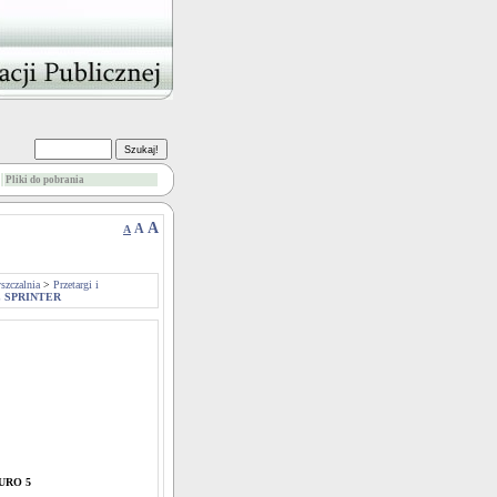
Pliki do pobrania
A
A
A
szczalnia
>
Przetargi i
NZ SPRINTER
EURO 5