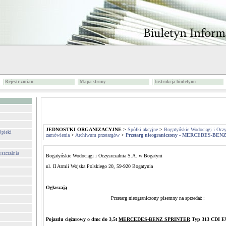
Rejestr zmian
Mapa strony
Instrukcja biuletynu
JEDNOSTKI ORGANIZACYJNE
>
Spółki akcyjne
>
Bogatyńskie Wodociągi i Oczy
Opieki
zamówienia
>
Archiwum przetargów
>
Przetarg nieograniczony - MERCEDES-BE
yszczalnia
Bogatyńskie Wodociągi i Oczyszczalnia S.A. w Bogatyni
ul. II Armii Wojska Polskiego 20, 59-920 Bogatynia
Ogłaszają
Przetarg nieograniczony pisemny na sprzedaż :
Pojazdu ciężarowy o dmc do 3,5t
MERCEDES-BENZ SPRINTER
Typ 313 CDI 