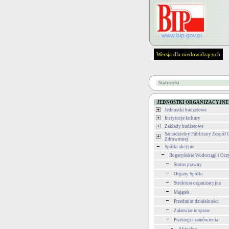
Wersja dla niedowidzących
Statystyki
JEDNOSTKI ORGANIZACYJNE
Jednostki budżetowe
Instytucje kultury
Zakłady budżetowe
Samodzielny Publiczny Zespół 
Zdrowotnej
Spółki akcyjne
Bogatyńskie Wodociągi i Ocz
Status prawny
Organy Spółki
Struktura organizacyjna
Majątek
Przedmiot działalności
Załatwianie spraw
Przetargi i zamówienia