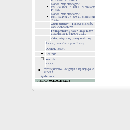
zgrzewarki doczołowej
Modernizacja rurociągów
magistralnych DN-300, ul. Zgorzelecka
IV etap.
Modernizacja rurociągów
magistralnych DN-300, ul. Zgorzelecka
V etap.
Zakup armatury - "Budowa odcinków
sieci wodociągowej"
Pełnienie funkcji kierownika budowy
dla zadania pn."Budowa sieci...
Zakup zatapialnej pompy ściekowej
Rejestry prowadzone przez Spółkę
Dochody i straty.
Kontrole
Wnioski
RODO
Przedsiębiorstwo Energetyki Cieplnej Spółka
Akcyjna
Spółki z o.o.
TABLICA OGŁOSZEŃ 2023