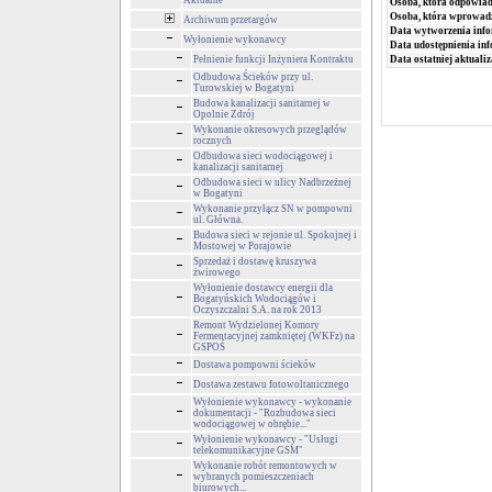
Aktualne
Osoba, która odpowiada
Osoba, która wprowad
Archiwum przetargów
Data wytworzenia info
Wyłonienie wykonawcy
Data udostępnienia inf
Pełnienie funkcji Inżyniera Kontraktu
Data ostatniej aktualiz
Odbudowa Ścieków przy ul.
Turowskiej w Bogatyni
Budowa kanalizacji sanitarnej w
Opolnie Zdrój
Wykonanie okresowych przeglądów
rocznych
Odbudowa sieci wodociągowej i
kanalizacji sanitarnej
Odbudowa sieci w ulicy Nadbrzeżnej
w Bogatyni
Wykonanie przyłącz SN w pompowni
ul. Główna.
Budowa sieci w rejonie ul. Spokojnej i
Mostowej w Porajowie
Sprzedaż i dostawę kruszywa
żwirowego
Wyłonienie dostawcy energii dla
Bogatyńskich Wodociągów i
Oczyszczalni S.A. na rok 2013
Remont Wydzielonej Komory
Fermentacyjnej zamkniętej (WKFz) na
GSPOŚ
Dostawa pompowni ścieków
Dostawa zestawu fotowoltanicznego
Wyłonienie wykonawcy - wykonanie
dokumentacji - "Rozbudowa sieci
wodociągowej w obrębie..."
Wyłonienie wykonawcy - "Usługi
telekomunikacyjne GSM"
Wykonanie robót remontowych w
wybranych pomieszczeniach
biurowych...