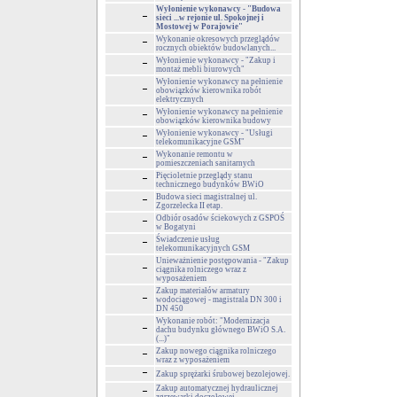
Wyłonienie wykonawcy - "Budowa
sieci ...w rejonie ul. Spokojnej i
Mostowej w Porajowie"
Wykonanie okresowych przeglądów
rocznych obiektów budowlanych...
Wyłonienie wykonawcy - "Zakup i
montaż mebli biurowych"
Wyłonienie wykonawcy na pełnienie
obowiązków kierownika robót
elektrycznych
Wyłonienie wykonawcy na pełnienie
obowiązków kierownika budowy
Wyłonienie wykonawcy - "Usługi
telekomunikacyjne GSM"
Wykonanie remontu w
pomieszczeniach sanitarnych
Pięcioletnie przeglądy stanu
technicznego budynków BWiO
Budowa sieci magistralnej ul.
Zgorzelecka II etap.
Odbiór osadów ściekowych z GSPOŚ
w Bogatyni
Świadczenie usług
telekomunikacyjnych GSM
Unieważnienie postępowania - "Zakup
ciągnika rolniczego wraz z
wyposażeniem
Zakup materiałów armatury
wodociągowej - magistrala DN 300 i
DN 450
Wykonanie robót: "Modernizacja
dachu budynku głównego BWiO S.A.
(...)"
Zakup nowego ciągnika rolniczego
wraz z wyposażeniem
Zakup sprężarki śrubowej bezolejowej.
Zakup automatycznej hydraulicznej