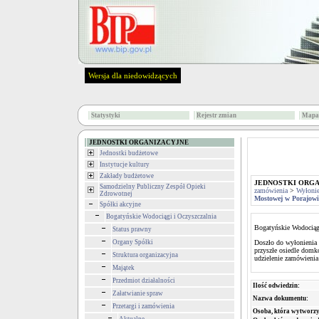
Wersja dla niedowidzących
Statystyki
Rejestr zmian
Mapa 
JEDNOSTKI ORGANIZACYJNE
Jednostki budżetowe
Instytucje kultury
Zakłady budżetowe
JEDNOSTKI ORG
Samodzielny Publiczny Zespół Opieki
zamówienia
>
Wyłoni
Zdrowotnej
Mostowej w Porajow
Spółki akcyjne
Bogatyńskie Wodociągi i Oczyszczalnia
Bogatyńskie Wodociągi
Status prawny
Organy Spółki
Doszło do wyłonienia 
przyszłe osiedle domk
Struktura organizacyjna
udzielenie zamówienia
Majątek
Przedmiot działalności
Ilość odwiedzin:
Załatwianie spraw
Nazwa dokumentu:
Przetargi i zamówienia
Osoba, która wytworzy