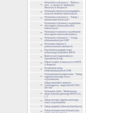
Wyłonienie wykonawcy - "Budowa
sieci ...w rejonie ul. Spokojnej i
Mostowej w Porajowie"
Wykonanie okresowych przeglądów
rocznych obiektów budowlanych...
Wyłonienie wykonawcy - "Zakup i
montaż mebli biurowych"
Wyłonienie wykonawcy na pełnienie
obowiązków kierownika robót
elektrycznych
Wyłonienie wykonawcy na pełnienie
obowiązków kierownika budowy
Wyłonienie wykonawcy - "Usługi
telekomunikacyjne GSM"
Wykonanie remontu w
pomieszczeniach sanitarnych
Pięcioletnie przeglądy stanu
technicznego budynków BWiO
Budowa sieci magistralnej ul.
Zgorzelecka II etap.
Odbiór osadów ściekowych z GSPOŚ
w Bogatyni
Świadczenie usług
telekomunikacyjnych GSM
Unieważnienie postępowania - "Zakup
ciągnika rolniczego wraz z
wyposażeniem
Zakup materiałów armatury
wodociągowej - magistrala DN 300 i
DN 450
Wykonanie robót: "Modernizacja
dachu budynku głównego BWiO S.A.
(...)"
Zakup nowego ciągnika rolniczego
wraz z wyposażeniem
Zakup sprężarki śrubowej bezolejowej.
Zakup automatycznej hydraulicznej