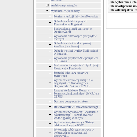
Aktualne
Data wytworzenia info
Archiwum przetargów
Data udostępnienia inf
Data ostatniej aktualiz
Wyłonienie wykonawcy
Pełnienie funkcji Inżyniera Kontraktu
Odbudowa Ścieków przy ul.
Turowskiej w Bogatyni
Budowa kanalizacji sanitarnej w
Opolnie Zdrój
Wykonanie okresowych przeglądów
rocznych
Odbudowa sieci wodociągowej i
kanalizacji sanitarnej
Odbudowa sieci w ulicy Nadbrzeżnej
w Bogatyni
Wykonanie przyłącz SN w pompowni
ul. Główna.
Budowa sieci w rejonie ul. Spokojnej i
Mostowej w Porajowie
Sprzedaż i dostawę kruszywa
żwirowego
Wyłonienie dostawcy energii dla
Bogatyńskich Wodociągów i
Oczyszczalni S.A. na rok 2013
Remont Wydzielonej Komory
Fermentacyjnej zamkniętej (WKFz) na
GSPOŚ
Dostawa pompowni ścieków
Dostawa zestawu fotowoltanicznego
Wyłonienie wykonawcy - wykonanie
dokumentacji - "Rozbudowa sieci
wodociągowej w obrębie..."
Wyłonienie wykonawcy - "Usługi
telekomunikacyjne GSM"
Wykonanie robót remontowych w
wybranych pomieszczeniach
biurowych...