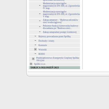
zgrzewarki doczołowej
Modernizacja rurociągów
magistralnych DN-300, ul. Zgorzelecka
IV etap.
Modernizacja rurociągów
magistralnych DN-300, ul. Zgorzelecka
V etap.
Zakup armatury - "Budowa odcinków
sieci wodociągowej"
Pełnienie funkcji kierownika budowy
dla zadania pn."Budowa sieci...
Zakup zatapialnej pompy ściekowej
Rejestry prowadzone przez Spółkę
Dochody i straty.
Kontrole
Wnioski
RODO
Przedsiębiorstwo Energetyki Cieplnej Spółka
Akcyjna
Spółki z o.o.
TABLICA OGŁOSZEŃ 2023