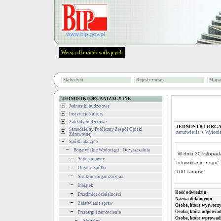
Wersja dla niedowidzących
Statystyki
Rejestr zmian
Mapa 
JEDNOSTKI ORGANIZACYJNE
Jednostki budżetowe
Instytucje kultury
Zakłady budżetowe
JEDNOSTKI ORG
Samodzielny Publiczny Zespół Opieki
zamówienia
>
Wyłoni
Zdrowotnej
Spółki akcyjne
Bogatyńskie Wodociągi i Oczyszczalnia
W dniu 30 listopa
Status prawny
fotowoltanicznego"
Organy Spółki
100 Tarnów.
Struktura organizacyjna
Majątek
Ilość odwiedzin:
Przedmiot działalności
Nazwa dokumentu:
Załatwianie spraw
Osoba, która wytworzy
Osoba, która odpowiada
Przetargi i zamówienia
Osoba, która wprowad