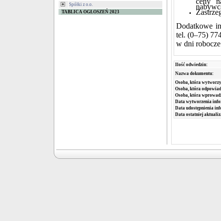
Spółki z o.o.
nabywca
Zastrze
TABLICA OGŁOSZEŃ 2023
Dodatkowe in
tel. (0–75) 7
w dni robocze
Ilość odwiedzin:
Nazwa dokumentu:
Osoba, która wytworzy
Osoba, która odpowiada
Osoba, która wprowad
Data wytworzenia info
Data udostępnienia inf
Data ostatniej aktualiz