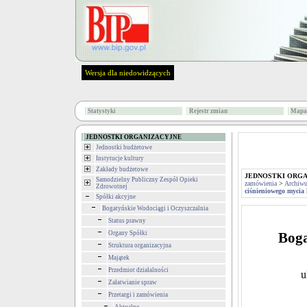
Wersja dla niedowidzących
Statystyki
Rejestr zmian
Mapa 
JEDNOSTKI ORGANIZACYJNE
Jednostki budżetowe
Instytucje kultury
Zakłady budżetowe
JEDNOSTKI ORG
Samodzielny Publiczny Zespół Opieki
zamówienia
>
Archiwu
Zdrowotnej
ciśnieniowego mycia
Spółki akcyjne
Bogatyńskie Wodociągi i Oczyszczalnia
Status prawny
Organy Spółki
Boga
Struktura organizacyjna
Majątek
Przedmiot działalności
u
Załatwianie spraw
Przetargi i zamówienia