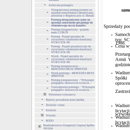
Aktualne
Archiwum przetargów
samo
Nieograniczony przetarg pisemny na
sprzedaż nieruchomości zabudowanej,
położonej w Bogatyni przy ul. Matejki
Przetarg nieograniczony ustny na
sprzedaż samochodu specjalnego do
Sprzedaży pod
ciśnieniowego mycia kanałów
Przetarg nieograniczony - pojazdy
marki LUBLIN
Samoch
Przetarg - Pojazd specjalny do
typ: S
czyszczenia i udrażniania kanalizacji
1988.
WUKO SCK-4H
Cena w
Przetarg - Pojazd specjalistyczny do
czyszczenia i udrażniania kanalizacji
WUKO SCK-4H
Przetar
Wynik - Pojazd specjalny do
Armii W
czyszczenia i udrażniania kanalizacji
WUKO SCK-4H
godzini
Przetarg nieograniczony -
MERCEDES-BENZ SPRINTER
Wadium
Wynik przetargu - MERCEDES-BENZ
SPRINTER
Spółki
Przetarg nieograniczony - "Wykonanie
oprocen
przeglądów okresowych rocznych..."
Unieważnienie przetargu - "Wykonanie
przeglądów okresowych rocznych..."
Zastrze
Wyłonienie wykonawcy
Rejestry prowadzone przez Spółkę
Wadium 
Dochody i straty.
licyta
Kontrole
wywoła
Wnioski
Wadium 
RODO
licytacj
Wadium 
Przedsiębiorstwo Energetyki Cieplnej Spółka
Akcyjna
ceny n