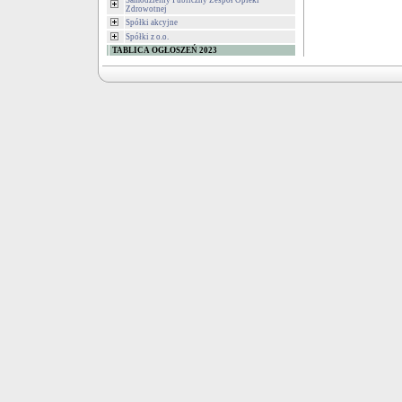
Samodzielny Publiczny Zespół Opieki
Zdrowotnej
Spółki akcyjne
Spółki z o.o.
TABLICA OGŁOSZEŃ 2023