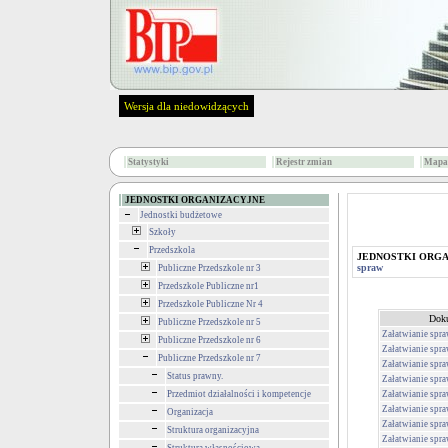
Wersja dla niedowidzących
Statystyki
Rejestr zmian
Mapa 
JEDNOSTKI ORGANIZACYJNE
Jednostki budżetowe
Szkoły
Przedszkola
JEDNOSTKI ORG
spraw
Publiczne Przedszkole nr 3
Przedszkole Publiczne nr1
Przedszkole Publiczne Nr 4
Dok
Publiczne Przedszkole nr 5
Załatwianie spr
Publiczne Przedszkole nr 6
Załatwianie spr
Publiczne Przedszkole nr 7
Załatwianie spr
Status prawny.
Załatwianie spr
Przedmiot działalności i kompetencje
Załatwianie spr
Załatwianie spr
Organizacja
Załatwianie spr
Struktura organizacyjna
Załatwianie spr