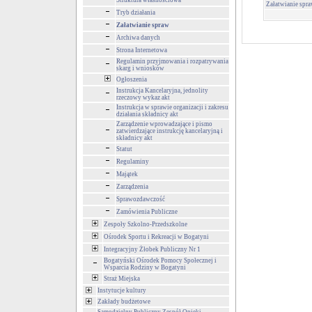
Struktura własnościowa
Załatwianie spr
Tryb działania
Załatwianie spraw
Archiwa danych
Strona Internetowa
Regulamin przyjmowania i rozpatrywania
skarg i wniosków
Ogłoszenia
Instrukcja Kancelaryjna, jednolity
rzeczowy wykaz akt
Instrukcja w sprawie organizacji i zakresu
działania składnicy akt
Zarządzenie wprowadzające i pismo
zatwierdzające instrukcję kancelaryjną i
składnicy akt
Statut
Regulaminy
Majątek
Zarządzenia
Sprawozdawczość
Zamówienia Publiczne
Zespoły Szkolno-Przedszkolne
Ośrodek Sportu i Rekreacji w Bogatyni
Integracyjny Żłobek Publiczny Nr 1
Bogatyński Ośrodek Pomocy Społecznej i
Wsparcia Rodziny w Bogatyni
Straż Miejska
Instytucje kultury
Zakłady budżetowe