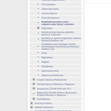
Struktura własnościowa
Tryb działania
Załatwianie spraw
Archiwa danych
Strona Internetowa
Regulamin przyjmowania i
rozpatrywania skarg i wniosków
Ogłoszenia
Instrukcja Kancelaryjna, jednolity
rzeczowy wykaz akt
Instrukcja w sprawie organizacji i zakresu
działania składnicy akt
Zarządzenie wprowadzające i pismo
zatwierdzające instrukcję kancelaryjną i
składnicy akt
Statut
Regulaminy
Majątek
Zarządzenia
Sprawozdawczość
Zamówienia Publiczne
Zespoły Szkolno-Przedszkolne
Ośrodek Sportu i Rekreacji w Bogatyni
Integracyjny Żłobek Publiczny Nr 1
Bogatyński Ośrodek Pomocy Społecznej i
Wsparcia Rodziny w Bogatyni
Straż Miejska
Instytucje kultury
Zakłady budżetowe