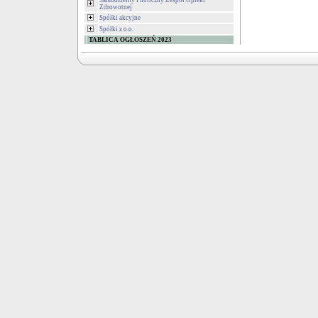
Samodzielny Publiczny Zespół Opieki
Zdrowotnej
Spółki akcyjne
Spółki z o.o.
TABLICA OGŁOSZEŃ 2023