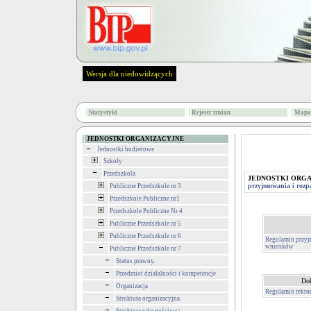
Wersja dla niedowidzących
Statystyki
Rejestr zmian
Mapa 
JEDNOSTKI ORGANIZACYJNE
Jednostki budżetowe
Szkoły
Przedszkola
JEDNOSTKI ORG
przyjmowania i rozp
Publiczne Przedszkole nr 3
Przedszkole Publiczne nr1
Przedszkole Publiczne Nr 4
Publiczne Przedszkole nr 5
Publiczne Przedszkole nr 6
Regulamin przyjm
wniosków
Publiczne Przedszkole nr 7
Status prawny.
Przedmiot działalności i kompetencje
Do
Organizacja
Regulamin rekrut
Struktura organizacyjna