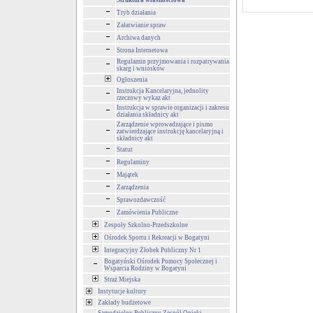
Struktura własnościowa
Tryb działania
Załatwianie spraw
Archiwa danych
Strona Internetowa
Regulamin przyjmowania i rozpatrywania
skarg i wniosków
Ogłoszenia
Instrukcja Kancelaryjna, jednolity
rzeczowy wykaz akt
Instrukcja w sprawie organizacji i zakresu
działania składnicy akt
Zarządzenie wprowadzające i pismo
zatwierdzające instrukcję kancelaryjną i
składnicy akt
Statut
Regulaminy
Majątek
Zarządzenia
Sprawozdawczość
Zamówienia Publiczne
Zespoły Szkolno-Przedszkolne
Ośrodek Sportu i Rekreacji w Bogatyni
Integracyjny Żłobek Publiczny Nr 1
Bogatyński Ośrodek Pomocy Społecznej i
Wsparcia Rodziny w Bogatyni
Straż Miejska
Instytucje kultury
Zakłady budżetowe