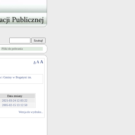
Pliki do pobrania
A
A
A
ta i Gminy w Bogatyni im.
Data zmiany
2021-03-24 12:03:22
2005-02-15 13:12:50
Wersja do wydruku...