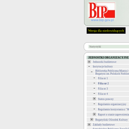
Wersja dla niedowidzących
Statystyki
JEDNOSTKI ORGANIZACYJNE
Jednostki budżetowe
Instytucje kultury
Biblioteka Publiczna Miasta 
Bogatyni im. Polskich Nobli
Filia nr 1
Filia nr 2
Filia nr 3
Filia nr 4
Status prawny
Regulamin organizacyjny
Regulamin korzystania z "M
Raport o stanie zapewnieni
Bogatyński Ośrodek Kultury
Zakłady budżetowe