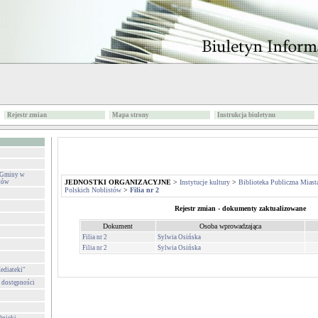
Rejestr zmian
Mapa strony
Instrukcja biuletynu
i Gminy w
stów
JEDNOSTKI ORGANIZACYJNE
>
Instytucje kultury
>
Biblioteka Publiczna Mias
Polskich Noblistów
>
Filia nr 2
Rejestr zmian - dokumenty zaktualizowane
Dokument
Osoba wprowadzająca
Filia nr 2
Sylwia Osińska
Filia nr 2
Sylwia Osińska
ediateki"
a dostępności