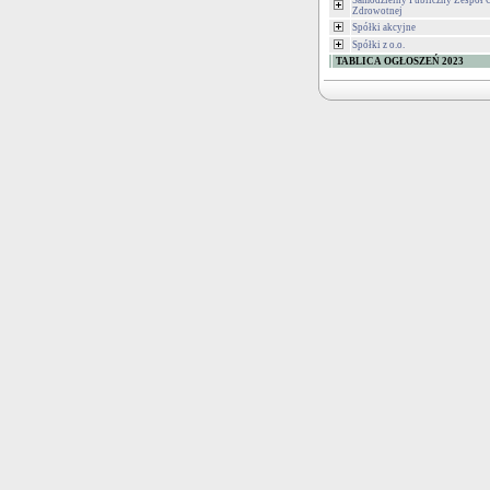
Samodzielny Publiczny Zespół 
Zdrowotnej
Spółki akcyjne
Spółki z o.o.
TABLICA OGŁOSZEŃ 2023