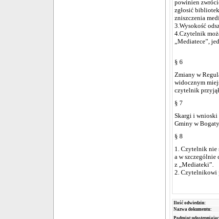
powinien zwróci
zgłosić bibliot
zniszczenia med
3.Wysokość odsz
4.Czytelnik moż
„Mediatece”, jed
§ 6
Zmiany w Regula
widocznym miejs
czytelnik przyją
§ 7
Skargi i wnioski
Gminy w Bogaty
§ 8
1. Czytelnik nie
a w szczególnie
z „Mediateki”.
2. Czytelnikowi
Ilość odwiedzin:
Nazwa dokumentu:
Podmiot udostępniając