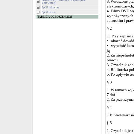
Samodzielny Publiczny Zespół Opieki
3. Wnoszone prz
Zdrowotnej
elektronicznych,
Spółki akcyjne
4. Filmy DVD wy
Spółki z o.o.
wypożyczonych zb
TABLICA OGŁOSZEŃ 2023
autorskim i praw
§ 2
1. Przy zapisie
• okazać dowód 
• wypełnić kart
ją
2. Za niepełnole
prawni.
3. Czytelnik zob
4. Biblioteka po
5. Po upływie t
§ 3
1. W ramach wy
7 dni.
2. Za przetrzyma
§ 4
1.Bibliotekarz u
§ 5
1. Czytelnik je