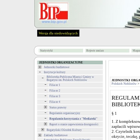
Wersja dla niedowidzących
Statystyki
Rejestr zmian
Mapa 
JEDNOSTKI ORGANIZACYJNE
Jednostki budżetowe
Instytucje kultury
Biblioteka Publiczna Miasta i Gminy w
Bogatyni im. Polskich Noblistów
JEDNOSTKI ORG
Polskich Noblistów
Filia nr 1
Filia nr 2
Filia nr 3
REGULAMI
Filia nr 4
BIBLIOTE
Status prawny
§ 1
Regulamin organizacyjny
Regulamin korzystania z "Mediateki"
1. Z kompleksow
Raport o stanie zapewnienia dostępności
zapłacili wpisow
Bogatyński Ośrodek Kultury
2. Czytelnik kor
Zakłady budżetowe
okrycie, teczkę,