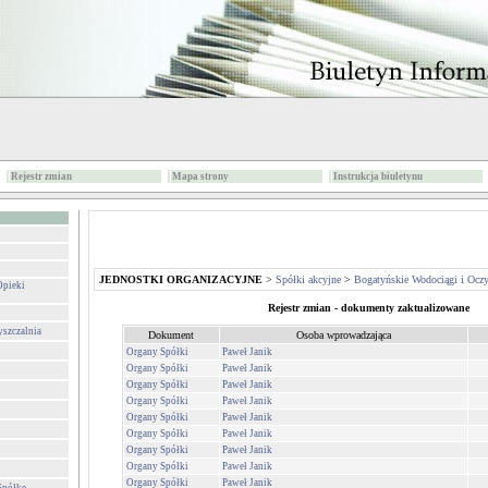
Rejestr zmian
Mapa strony
Instrukcja biuletynu
JEDNOSTKI ORGANIZACYJNE
>
Spółki akcyjne
>
Bogatyńskie Wodociągi i Oczy
Opieki
Rejestr zmian - dokumenty zaktualizowane
yszczalnia
Dokument
Osoba wprowadzająca
Organy Spółki
Paweł Janik
Organy Spółki
Paweł Janik
Organy Spółki
Paweł Janik
Organy Spółki
Paweł Janik
Organy Spółki
Paweł Janik
Organy Spółki
Paweł Janik
Organy Spółki
Paweł Janik
Organy Spółki
Paweł Janik
Organy Spółki
Paweł Janik