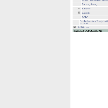
Rejestry prowadzone przez 
Dochody i straty.
Kontrole
Wnioski
RODO
Przedsiębiorstwo Energetyki 
Akcyjna
Spółki z o.o.
TABLICA OGŁOSZEŃ 2023