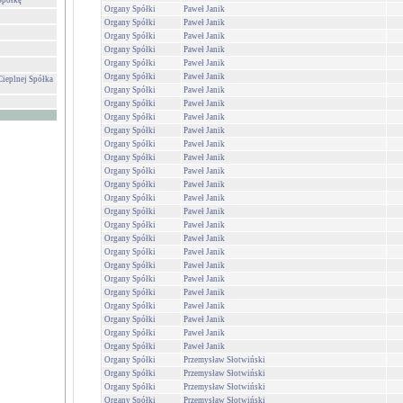
Spółkę
Organy Spółki
Paweł Janik
Organy Spółki
Paweł Janik
Organy Spółki
Paweł Janik
Organy Spółki
Paweł Janik
Organy Spółki
Paweł Janik
Organy Spółki
Paweł Janik
Cieplnej Spółka
Organy Spółki
Paweł Janik
Organy Spółki
Paweł Janik
Organy Spółki
Paweł Janik
Organy Spółki
Paweł Janik
Organy Spółki
Paweł Janik
Organy Spółki
Paweł Janik
Organy Spółki
Paweł Janik
Organy Spółki
Paweł Janik
Organy Spółki
Paweł Janik
Organy Spółki
Paweł Janik
Organy Spółki
Paweł Janik
Organy Spółki
Paweł Janik
Organy Spółki
Paweł Janik
Organy Spółki
Paweł Janik
Organy Spółki
Paweł Janik
Organy Spółki
Paweł Janik
Organy Spółki
Paweł Janik
Organy Spółki
Paweł Janik
Organy Spółki
Paweł Janik
Organy Spółki
Paweł Janik
Organy Spółki
Przemysław Słotwiński
Organy Spółki
Przemysław Słotwiński
Organy Spółki
Przemysław Słotwiński
Organy Spółki
Przemysław Słotwiński