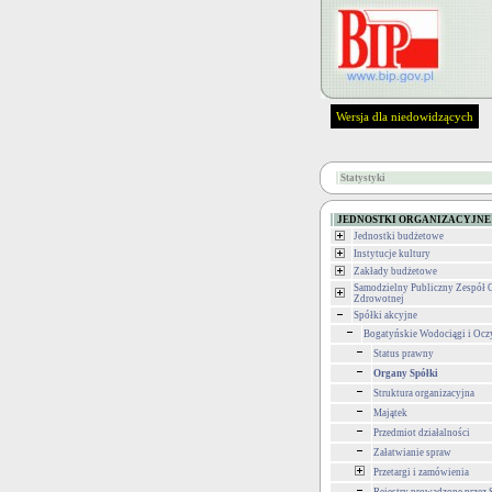
Wersja dla niedowidzących
Statystyki
JEDNOSTKI ORGANIZACYJNE
Jednostki budżetowe
Instytucje kultury
Zakłady budżetowe
Samodzielny Publiczny Zespół 
Zdrowotnej
Spółki akcyjne
Bogatyńskie Wodociągi i Ocz
Status prawny
Organy Spółki
Struktura organizacyjna
Majątek
Przedmiot działalności
Załatwianie spraw
Przetargi i zamówienia