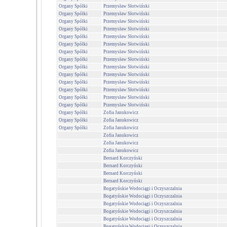
Organy Spółki
Przemysław Słotwiński
Organy Spółki
Przemysław Słotwiński
Organy Spółki
Przemysław Słotwiński
Organy Spółki
Przemysław Słotwiński
Organy Spółki
Przemysław Słotwiński
Organy Spółki
Przemysław Słotwiński
Organy Spółki
Przemysław Słotwiński
Organy Spółki
Przemysław Słotwiński
Organy Spółki
Przemysław Słotwiński
Organy Spółki
Przemysław Słotwiński
Organy Spółki
Przemysław Słotwiński
Organy Spółki
Przemysław Słotwiński
Organy Spółki
Przemysław Słotwiński
Organy Spółki
Przemysław Słotwiński
Organy Spółki
Zofia Janukowicz
Organy Spółki
Zofia Janukowicz
Organy Spółki
Zofia Janukowicz
Zofia Janukowicz
Zofia Janukowicz
Zofia Janukowicz
Bernard Korczyński
Bernard Korczyński
Bernard Korczyński
Bernard Korczyński
Bogatyńskie Wodociągi i Oczyszczalnia
Bogatyńskie Wodociągi i Oczyszczalnia
Bogatyńskie Wodociągi i Oczyszczalnia
Bogatyńskie Wodociągi i Oczyszczalnia
Bogatyńskie Wodociągi i Oczyszczalnia
Bogatyńskie Wodociągi i Oczyszczalnia