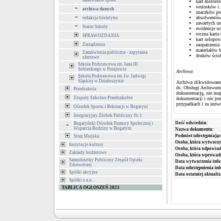
załatwianie spraw
kart motoro
wniosków i 
archiwa danych
znaczków po
absolwentó
redakcja biuletynu
zawartych 
Statut Szkoły
ewidencje u
roczna karta
SPRAWOZDANIA
kart urlopo
Zarządzenia
zaopatrzenia
materiałów 
Zamówienia publiczne - zapytania
druków ścis
ofertowe
Szkoła Podstawowa im. Jana III
Sobieskiego w Porajowie
Archiwa
Szkoła Podstawowa im. św. Jadwigi
Śląskiej w Działoszynie
Archiwa zlikwidowane
ds. Obsługi Archiwum 
Przedszkola
dokumentację, nie maj
Zespoły Szkolno-Przedszkolne
dokumentacji i nie je
przypadkach i za zezw
Ośrodek Sportu i Rekreacji w Bogatyni
Integracyjny Żłobek Publiczny Nr 1
Ilość odwiedzin:
Bogatyński Ośrodek Pomocy Społecznej i
Wsparcia Rodziny w Bogatyni
Nazwa dokumentu:
Podmiot udostępniając
Straż Miejska
Osoba, która wytworzy
Instytucje kultury
Osoba, która odpowiada
Zakłady budżetowe
Osoba, która wprowad
Samodzielny Publiczny Zespół Opieki
Data wytworzenia info
Zdrowotnej
Data udostępnienia inf
Spółki akcyjne
Data ostatniej aktualiz
Spółki z o.o.
TABLICA OGŁOSZEŃ 2023