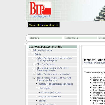
Wersja dla niedowidzących
Statystyki
Rejestr zmian
Mapa 
JEDNOSTKI ORGANIZACYJNE
Jednostki budżetowe
Szkoły
Szkoła Podstawowa nr 5 im. Bolesława
JEDNOSTKI ORG
Chrobrego w Bogatyni
Kopernika w Bogatyni
SP nr 1 w Bogatyni
SP w Opolnie Zdroju im.Polskiego
Czerwonego Krzyża
Prowadzone rejestry, 
Szkoła Podstawowa nr 3 w Bogatyni
rejestry ucz
Szkoła Podstawowa nr 4 im. Mikołaja
pism przych
Kopernika w Bogatyni
uchwał Rady
przedmiot działalności i kompetencje
Zarządzeń D
wydanych za
status prawny
listy obecno
struktura organizacyjna
wypadków p
chorób zaw
struktura własnościowa
legitymacji 
legitymacji 
majątek
legitymacji