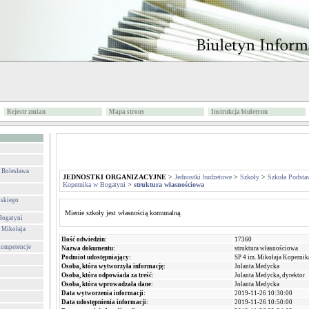
Rejestr zmian
Mapa strony
Instrukcja biuletynu
. Bolesława
JEDNOSTKI ORGANIZACYJNE
>
Jednostki budżetowe
>
Szkoły
>
Szkoła Podsta
Kopernika w Bogatyni
>
struktura własnościowa
lskiego
Mienie szkoły jest własnością komunalną.
Bogatyni
 Mikołaja
Ilość odwiedzin:
17360
 kompetencje
Nazwa dokumentu:
struktura własnościowa
Podmiot udostępniający:
SP 4 im. Mikołaja Koperni
Osoba, która wytworzyła informację:
Jolanta Medycka
Osoba, która odpowiada za treść:
Jolanta Medycka, dyrektor
Osoba, która wprowadzała dane:
Jolanta Medycka
Data wytworzenia informacji:
2019-11-26 10:30:00
Data udostępnienia informacji:
2019-11-26 10:50:00