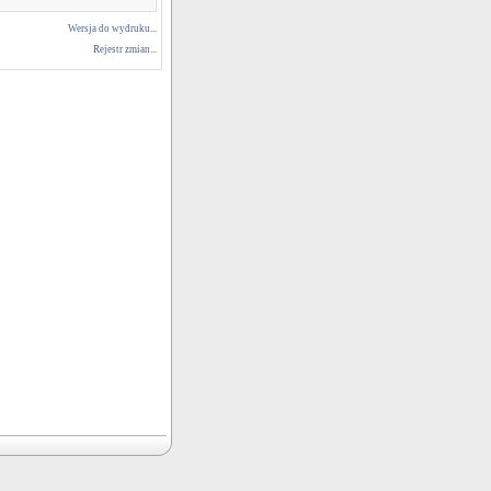
Wersja do wydruku...
Rejestr zmian...