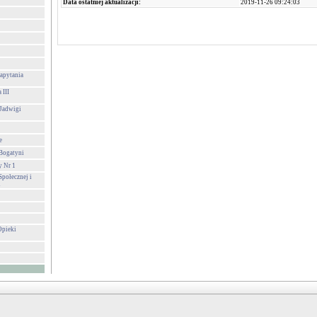
Data ostatniej aktualizacji:
2019-11-26 09:24:03
apytania
 III
 Jadwigi
e
 Bogatyni
y Nr 1
połecznej i
i
Opieki