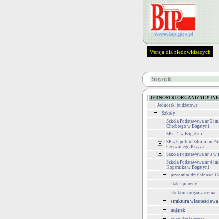
Wersja dla niedowidzących
Statystyki
JEDNOSTKI ORGANIZACYJNE
Jednostki budżetowe
Szkoły
Szkoła Podstawowa nr 5 im
Chrobrego w Bogatyni
SP nr 1 w Bogatyni
SP w Opolnie Zdroju im.Po
Czerwonego Krzyża
Szkoła Podstawowa nr 3 w 
Szkoła Podstawowa nr 4 im.
Kopernika w Bogatyni
przedmiot działalności i
status prawny
struktura organizacyjna
struktura własnościowa
majątek