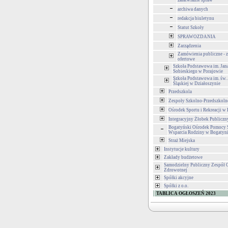
załatwianie spraw
archiwa danych
redakcja biuletynu
Statut Szkoły
SPRAWOZDANIA
Zarządzenia
Zamówienia publiczne - z
ofertowe
Szkoła Podstawowa im. Jana
Sobieskiego w Porajowie
Szkoła Podstawowa im. św.
Śląskiej w Działoszynie
Przedszkola
Zespoły Szkolno-Przedszkoln
Ośrodek Sportu i Rekreacji w
Integracyjny Żłobek Publiczn
Bogatyński Ośrodek Pomocy S
Wsparcia Rodziny w Bogatyn
Straż Miejska
Instytucje kultury
Zakłady budżetowe
Samodzielny Publiczny Zespół 
Zdrowotnej
Spółki akcyjne
Spółki z o.o.
TABLICA OGŁOSZEŃ 2023