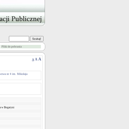
Pliki do pobrania
A
A
A
wowa nr 4 im. Mikołaja
ka w Bogatyni