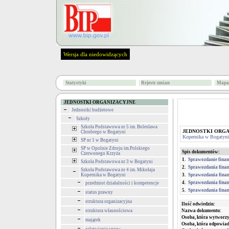
Wersja dla niedowidzących
Statystyki
Rejestr zmian
Mapa 
JEDNOSTKI ORGANIZACYJNE
Jednostki budżetowe
Szkoły
Szkoła Podstawowa nr 5 im. Bolesława
JEDNOSTKI ORG
Chrobrego w Bogatyni
Kopernika w Bogatyni
SP nr 1 w Bogatyni
SP w Opolnie Zdroju im.Polskiego
Spis dokumentów:
Czerwonego Krzyża
1.
Sprawozdanie finan
Szkoła Podstawowa nr 3 w Bogatyni
2.
Sprawozdania finan
Szkoła Podstawowa nr 4 im. Mikołaja
Kopernika w Bogatyni
3.
Sprawozdania finan
4.
Sprawozdania finan
przedmiot działalności i kompetencje
5.
Sprawozdania finan
status prawny
struktura organizacyjna
Ilość odwiedzin:
struktura własnościowa
Nazwa dokumentu:
Osoba, która wytworzy
majątek
Osoba, która odpowiada