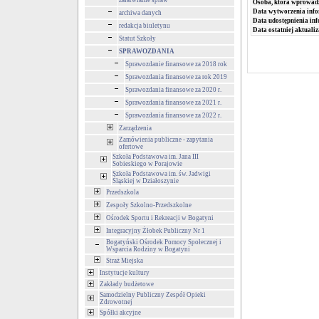
załatwianie spraw
Osoba, która wprowad
Data wytworzenia info
archiwa danych
Data udostępnienia inf
redakcja biuletynu
Data ostatniej aktualiz
Statut Szkoły
SPRAWOZDANIA
Sprawozdanie finansowe za 2018 rok
Sprawozdania finansowe za rok 2019
Sprawozdania finansowe za 2020 r.
Sprawozdania finansowe za 2021 r.
Sprawozdania finansowe za 2022 r.
Zarządzenia
Zamówienia publiczne - zapytania
ofertowe
Szkoła Podstawowa im. Jana III
Sobieskiego w Porajowie
Szkoła Podstawowa im. św. Jadwigi
Śląskiej w Działoszynie
Przedszkola
Zespoły Szkolno-Przedszkolne
Ośrodek Sportu i Rekreacji w Bogatyni
Integracyjny Żłobek Publiczny Nr 1
Bogatyński Ośrodek Pomocy Społecznej i
Wsparcia Rodziny w Bogatyni
Straż Miejska
Instytucje kultury
Zakłady budżetowe
Samodzielny Publiczny Zespół Opieki
Zdrowotnej
Spółki akcyjne