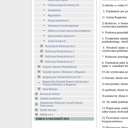
Załatwianie spraw
Ochrona danych osobowych
2) dziecko w wieku 6 
Zarządzenia
3. Przedszkole jest je
Regulaminy
1) Gminę Bogatynia
Strona internetowa
2) Rodziców, w formie
Informacje nieudostępnione
wychowania przedszko
Nabór na wolne stanowiska urzędnicze
4. Podstawą gospodark
Sprawozdania finansowe
5. Świadczenie udziel
Archiwa danych
przedszkolnego, okreś
Przedszkole Publiczne Nr 4
6. Wysokość opłaty za
wychowania przedszkol
Publiczne Przedszkole nr 5
Publiczne Przedszkole nr 6
7. Rodzicom przysługu
Publiczne Przedszkole nr 7
8. Przedszkole pełni 
nauki w warunkach bez
Zespoły Szkolno-Przedszkolne
9.Cele wychowania prz
Ośrodek Sportu i Rekreacji w Bogatyni
Integracyjny Żłobek Publiczny Nr 1
1) fizyczny obszar roz
Bogatyński Ośrodek Pomocy Społecznej i
2) emocjonalny obszar
Wsparcia Rodziny w Bogatyni
Straż Miejska
3) społeczny obszar r
Instytucje kultury
4) poznawczy obszar r
Zakłady budżetowe
10. Do zadań przedszk
Samodzielny Publiczny Zespół Opieki
Zdrowotnej
1) Wspieranie wiel
Spółki akcyjne
nabywaniu doświad
Spółki z o.o.
2) Tworzenie waru
TABLICA OGŁOSZEŃ 2023
bezpieczeństwa.
3) Wspieranie akty