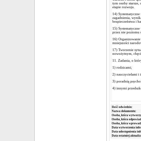
tym osoby starsze,
etapie rozwoju.
14) Systematyczne 
zagadnienia, wynika
bezpieczeństwa i h
15) Systematyczne 
przez nie poziomu 
16) Organizowanie 
mniejszości narodo
17) Tworzenie sytu
nowożytnym, chęci 
11.
Zadania, o któ
1) rodzicami;
2) nauczycielami i
3) poradnią psycho
4) innymi przedszk
Ilość odwiedzin:
Nazwa dokumentu:
Osoba, która wytworzy
Osoba, która odpowiada
Osoba, która wprowad
Data wytworzenia info
Data udostępnienia inf
Data ostatniej aktualiz