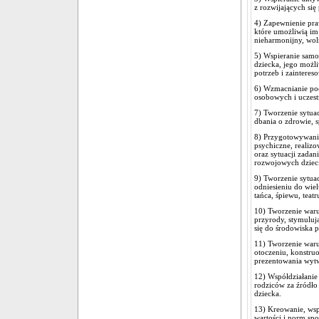
z rozwijających si
4) Zapewnienie pra
które umożliwią im
nieharmonijny, wol
5) Wspieranie samo
dziecka, jego moż
potrzeb i zainteres
6) Wzmacnianie poc
osobowych i uczest
7) Tworzenie sytua
dbania o zdrowie,
8) Przygotowywanie
psychiczne, realiz
oraz sytuacji zada
rozwojowych dzieci
9) Tworzenie sytua
odniesieniu do wie
tańca, śpiewu, teatr
10) Tworzenie waru
przyrody, stymuluj
się do środowiska 
11) Tworzenie waru
otoczeniu, konstru
prezentowania wytw
12) Współdziałanie
rodziców za źródło
dziecka.
13) Kreowanie, ws
wartości i norm spo