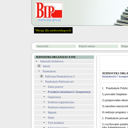
Wersja dla niedowidzących
Statystyki
Rejestr zmian
Mapa 
JEDNOSTKI ORGANIZACYJNE
Jednostki budżetowe
Szkoły
Przedszkola
JEDNOSTKI ORG
działalności i kompe
Publiczne Przedszkole nr 3
Przedszkole Publiczne nr1
Status prawny
1. Przedszkole Public
Przedmiot działalności i kompetencje
1) prowadzi bezpłatne
Organizacja
2) przeprowadza rekru
Struktura organizacyjna
3) zatrudnia nauczycie
Struktura własnosciowa
4) realizuje programy
Majatek
Statut
2. Przedszkole prowad
Tryb działania
1) wychowanie przedsz
roku kalendarzowym, w