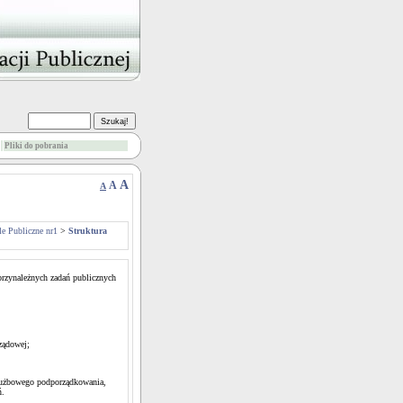
Pliki do pobrania
A
A
A
le Publiczne nr1
>
Struktura
przynależnych zadań publicznych
ządowej;
służbowego podporządkowania,
ń.