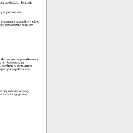
acą przedszkola. Realizuje
cę są pracownikami
przestrzegać szczegółowy zakres
jest potwierdzane podpisem
ie służbowego podporządkowania,
. 8.. Pracownicy na
y, określony w Regulaminie
zajemnym współdziałaniu i
 której wchodzą wszyscy
in Rady Pedagogicznej.