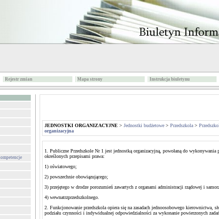
Rejestr zmian
Mapa strony
Instrukcja biuletynu
JEDNOSTKI ORGANIZACYJNE
>
Jednostki budżetowe
>
Przedszkola
>
Przedszko
organizacyjna
1. Publiczne Przedszkole Nr 1 jest jednostką organizacyjną, powołaną do wykonywania 
określonych przepisami prawa:
 kompetencje
1) oświatowego;
2) powszechnie obowiązującego;
3) przejętego w drodze porozumień zawartych z organami administracji rządowej i samor
4) wewnatrzprzedszkolnego.
2. Funkcjonowanie przedszkola opiera się na zasadach jednoosobowego kierownictwa, 
podziału czynności i indywidualnej odpowiedzialności za wykonanie powierzonych zada