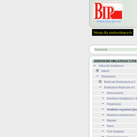
Wersja dla niedowidzących
Statystyki
JEDNOSTKI ORGANIZACYJNE
Jednostki budżetowe
Szkoły
Przedszkola
Publiczne Przedszkole nr 3
Przedszkole Publiczne nr1
Status prawny
Przedmiot działalności i
Organizacja
Struktura organizacyjna
Struktura własnosciowa
Majatek
Statut
Tryb działania