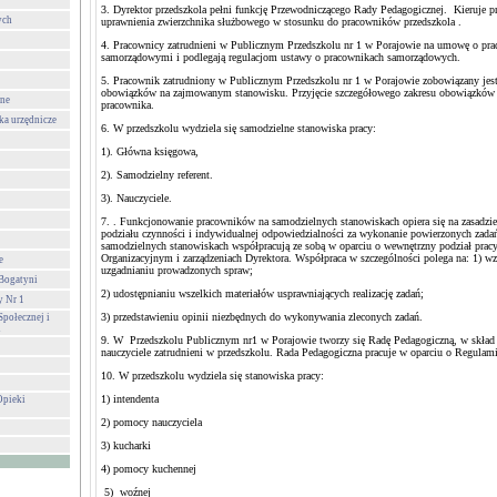
3. Dyrektor przedszkola pełni funkcję Przewodniczącego Rady Pedagogicznej. Kieruje pr
ych
uprawnienia zwierzchnika służbowego w stosunku do pracowników przedszkola .
4. Pracownicy zatrudnieni w Publicznym Przedszkolu nr 1 w Porajowie na umowę o pra
samorządowymi i podlegają regulacjom ustawy o pracownikach samorządowych.
5. Pracownik zatrudniony w Publicznym Przedszkolu nr 1 w Porajowie zobowiązany jest 
obowiązków na zajmowanym stanowisku. Przyjęcie szczegółowego zakresu obowiązków 
one
pracownika.
ka urzędnicze
6. W przedszkolu wydziela się samodzielne stanowiska pracy:
1). Główna księgowa,
2). Samodzielny referent.
3). Nauczyciele.
7. . Funkcjonowanie pracowników na samodzielnych stanowiskach opiera się na zasadz
podziału czynności i indywidualnej odpowiedzialności za wykonanie powierzonych zadań
samodzielnych stanowiskach współpracują ze sobą w oparciu o wewnętrzny podział prac
Organizacyjnym i zarządzeniach Dyrektora. Współpraca w szczególności polega na: 1) w
e
uzgadnianiu prowadzonych spraw;
 Bogatyni
2) udostępnianiu wszelkich materiałów usprawniających realizację zadań;
y Nr 1
3) przedstawieniu opinii niezbędnych do wykonywania zleconych zadań.
połecznej i
i
9. W Przedszkolu Publicznym nr1 w Porajowie tworzy się Radę Pedagogiczną, w skład
nauczyciele zatrudnieni w przedszkolu. Rada Pedagogiczna pracuje w oparciu o Regulam
10. W przedszkolu wydziela się stanowiska pracy:
1) intendenta
Opieki
2) pomocy nauczyciela
3) kucharki
4) pomocy kuchennej
5) woźnej