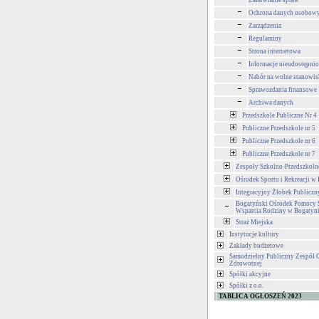
Załatwianie spraw
Ochrona danych osobow
Zarządzenia
Regulaminy
Strona internetowa
Informacje nieudostępni
Nabór na wolne stanowis
Sprawozdania finansowe
Archiwa danych
Przedszkole Publiczne Nr 4
Publiczne Przedszkole nr 5
Publiczne Przedszkole nr 6
Publiczne Przedszkole nr 7
Zespoły Szkolno-Przedszkoln
Ośrodek Sportu i Rekreacji w
Integracyjny Żłobek Publiczn
Bogatyński Ośrodek Pomocy S
Wsparcia Rodziny w Bogatyn
Straż Miejska
Instytucje kultury
Zakłady budżetowe
Samodzielny Publiczny Zespół 
Zdrowotnej
Spółki akcyjne
Spółki z o.o.
TABLICA OGŁOSZEŃ 2023