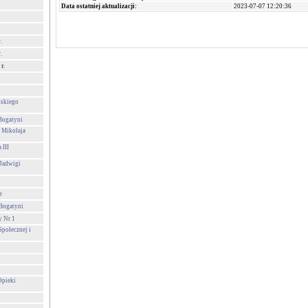
Data ostatniej aktualizacji:
2023-07-07 12:20:36
.
.
r.
lskiego
Bogatyni
 Mikołaja
 III
 Jadwigi
e
 Bogatyni
y Nr 1
połecznej i
i
Opieki