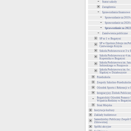
Statut szkoły
Zarządzenia
Sprawozdania finansowe
Sprawozdanie za 2019 r
Sprawozdanie za 2020 r
Sprawozdanie za 2022 
Zamówienia publiczne
SP nr 1 w Bogatyni
SP w Opolnie Zdroju im.Po
Czerwonego Krzyża
Szkoła Podstawowa nr 3 w 
Szkoła Podstawowa nr 4 im.
Kopernika w Bogatyni
Szkoła Podstawowa im. Jana
Sobieskiego w Porajowie
Szkoła Podstawowa im. św.
Śląskiej w Działoszynie
Przedszkola
Zespoły Szkolno-Przedszkoln
Ośrodek Sportu i Rekreacji w
Integracyjny Żłobek Publiczn
Bogatyński Ośrodek Pomocy S
Wsparcia Rodziny w Bogatyn
Straż Miejska
Instytucje kultury
Zakłady budżetowe
Samodzielny Publiczny Zespół 
Zdrowotnej
Spółki akcyjne