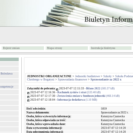
Rejestr zmian
Mapa strony
Instrukcja biuletynu
. Bolesława
JEDNOSTKI ORGANIZACYJNE
>
Jednostki budżetowe
>
Szkoły
>
Szkoła Podsta
Chrobrego w Bogatyni
>
Sprawozdania finansowe
>
Sprawozdanie za 2022 r.
 kompetencje
Załączniki do pobrania:
2023-07-07 12:15:33 -
Bilans 2022
(585.37 kB)
2023-07-07 12:16:36 -
Rachunek zysków i strat
(533.40 kB)
2023-07-07 12:17:30 -
Zestawienia zmian w funduszu jednostki
(466.14 kB)
2023-07-07 12:18:04 -
Informacja dodatkowa
(1.10 MB)
Ilość odwiedzin:
5859
Nazwa dokumentu:
Sprawozdanie za 2022 r.
Osoba, która wytworzyła informację:
Katarzyna Czarnecka
Osoba, która odpowiada za treść:
Katarzyna Czarnecka
Osoba, która wprowadzała dane:
Katarzyna Czarnecka
Data wytworzenia informacji:
2023-07-07 12:14:20
Data udostępnienia informacji:
2023-07-07 12:14:20