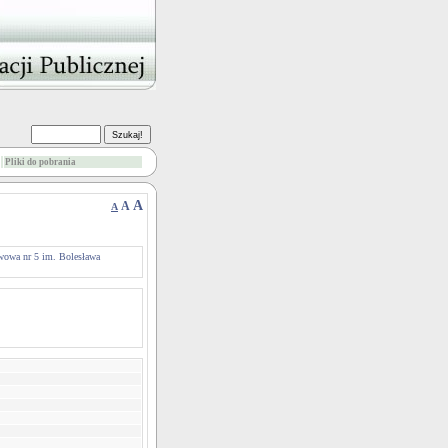
Pliki do pobrania
A
A
A
wowa nr 5 im. Bolesława