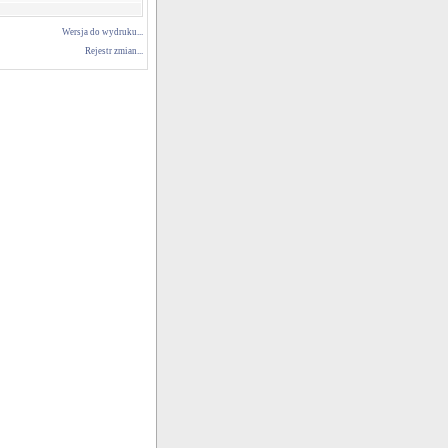
Wersja do wydruku...
Rejestr zmian...