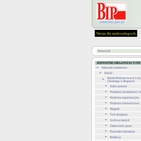
Wersja dla niedowidzących
Statystyki
JEDNOSTKI ORGANIZACYJNE
Jednostki budżetowe
Szkoły
Szkoła Podstawowa nr 5 im
Chrobrego w Bogatyni
Status prawny
Przedmiot działalności i
Struktura organizacyjna
Struktura własnościowa
Majątek
Tryb działania
Archiwa danych
Załatwianie spraw
Pozostałe informacje
Redakcja