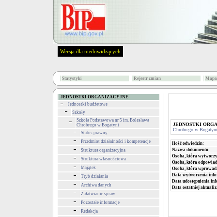
Wersja dla niedowidzących
Statystyki
Rejestr zmian
Mapa 
JEDNOSTKI ORGANIZACYJNE
Jednostki budżetowe
Szkoły
Szkoła Podstawowa nr 5 im. Bolesława
JEDNOSTKI ORG
Chrobrego w Bogatyni
Chrobrego w Bogatyn
Status prawny
Przedmiot działalności i kompetencje
Ilość odwiedzin:
Nazwa dokumentu:
Struktura organizacyjna
Osoba, która wytworzy
Struktura własnościowa
Osoba, która odpowiada
Majątek
Osoba, która wprowad
Data wytworzenia info
Tryb działania
Data udostępnienia inf
Archiwa danych
Data ostatniej aktualiz
Załatwianie spraw
Pozostałe informacje
Redakcja