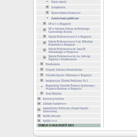
Statut szkoły
Zarządzenia
Sprawozdania finansowe
Zamówienia publiczne
SP nr 1 w Bogatyni
SP w Opolnie Zdroju im.Polskiego
Czerwonego Krzyża
Szkoła Podstawowa nr 3 w Bogatyni
Szkoła Podstawowa nr 4 im. Mikołaja
Kopernika w Bogatyni
Szkoła Podstawowa im. Jana III
Sobieskiego w Porajowie
Szkoła Podstawowa im. św. Jadwigi
Śląskiej w Działoszynie
Przedszkola
Zespoły Szkolno-Przedszkolne
Ośrodek Sportu i Rekreacji w Bogatyni
Integracyjny Żłobek Publiczny Nr 1
Bogatyński Ośrodek Pomocy Społecznej i
Wsparcia Rodziny w Bogatyni
Straż Miejska
Instytucje kultury
Zakłady budżetowe
Samodzielny Publiczny Zespół Opieki
Zdrowotnej
Spółki akcyjne
Spółki z o.o.
TABLICA OGŁOSZEŃ 2023