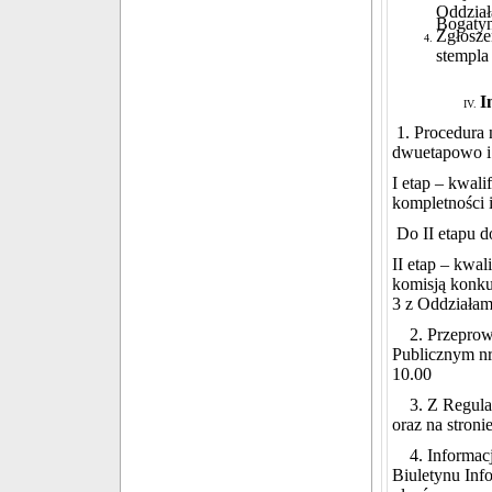
Oddział
Bogatyn
Zgłosze
stempla
I
1. Procedura 
dwuetapowo i
I etap – kwal
kompletności 
Do II etapu d
II etap – kwa
komisją konku
3 z Oddziałam
2. Przeprowa
Publicznym nr
10.00
3. Z Regulam
oraz na stroni
4. Informacja
Biuletynu Info