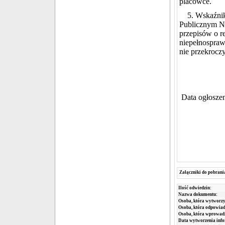
placówce.
5. Wskaźnik 
Publicznym Nr
przepisów o re
niepełnospraw
nie przekrocz
Data ogłoszen
Załączniki do pobrani
Ilość odwiedzin:
Nazwa dokumentu:
Osoba, która wytworzy
Osoba, która odpowiada
Osoba, która wprowad
Data wytworzenia info