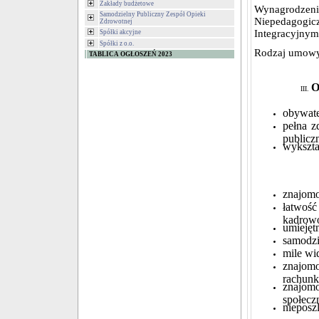
Zakłady budżetowe
Wynagrodzeni
Samodzielny Publiczny Zespół Opieki
Niepedagogicz
Zdrowotnej
Integracyjnym
Spółki akcyjne
Spółki z o.o.
Rodzaj umowy
TABLICA OGŁOSZEŃ 2023
O
obywate
pełna z
publicz
wykszta
znajomo
łatwoś
kadrow
umiejęt
samodzi
mile wi
znajom
rachunk
znajom
społecz
nieposz