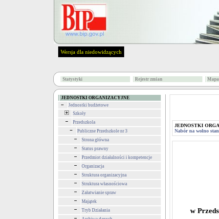
Wersja dla niedowidzących
Statystyki
Rejestr zmian
Mapa 
JEDNOSTKI ORGANIZACYJNE
Jednostki budżetowe
Szkoły
Przedszkola
JEDNOSTKI ORG
Nabór na wolno sta
Publiczne Przedszkole nr 3
Strona główna
Status prawny
Przedmiot działalności i kompetencje
Organizacja
Struktura organizacyjna
Struktura własnościowa
Załatwianie spraw
Majątek
w Przeds
Tryb Działania