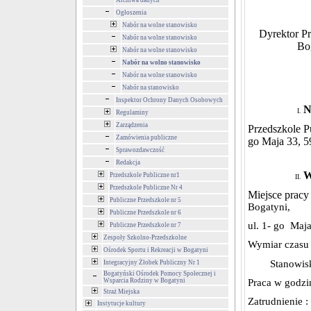
Archiwa danych
Ogłoszenia
Nabór na wolne stanowisko
Dyrektor P
Nabór na wolne stanowisko
Bog
Nabór na wolne stanowisko
Nabór na wolno stanowisko
Nabór na wolne stanowisko
Nabór na stanowisko
Inspektor Ochrony Danych Osobowych
N
Regulaminy
Zarządzenia
Przedszkole P
Zamówienia publiczne
go Maja 33, 5
Sprawozdawczość
Redakcja
W
Przedszkole Publiczne nr1
Przedszkole Publiczne Nr 4
Miejsce pracy
Publiczne Przedszkole nr 5
Bogatyni,
Publiczne Przedszkole nr 6
ul. 1- go Maj
Publiczne Przedszkole nr 7
Zespoły Szkolno-Przedszkolne
Wymiar czasu p
Ośrodek Sportu i Rekreacji w Bogatyni
Stanowisk
Integracyjny Żłobek Publiczny Nr 1
Bogatyński Ośrodek Pomocy Społecznej i
Wsparcia Rodziny w Bogatyni
Praca w godzi
Straż Miejska
Zatrudnienie 
Instytucje kultury