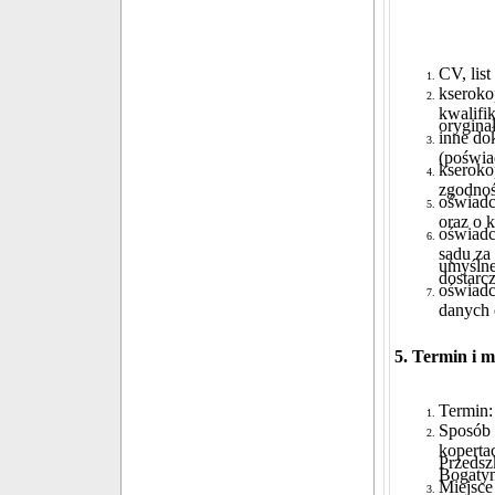
CV, lis
kseroko
kwalifi
orygina
inne do
(poświa
kseroko
zgodnoś
oświadc
oraz o 
oświadc
sądu za
umyślne
dostarc
oświadc
danych 
5. Termin i 
Termin:
Sposób 
koperta
Przedsz
Bogatyn
Miejsce