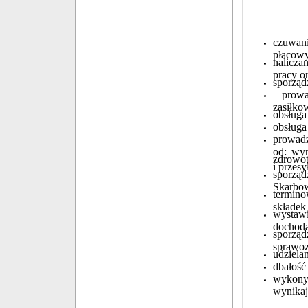
czuwan
płacow
nalicz
pracy o
sporząd
prowad
zasiłko
obsług
obsług
prowadz
od: wy
zdrowot
i przes
sporzą
Skarbo
termin
składek
wystawi
dochod
sporzą
sprawoz
udzielan
dbałość
wykon
wynikaj