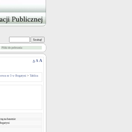
Pliki do pobrania
A
A
A
wowa nr 3 w Bogatyni
>
Tablica
czą na basenie
Bogatyni