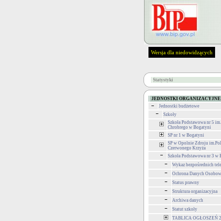
Wersja dla niedowidzących
Statystyki
JEDNOSTKI ORGANIZACYJNE
Jednostki budżetowe
Szkoły
Szkoła Podstawowa nr 5 im
Chrobrego w Bogatyni
SP nr 1 w Bogatyni
SP w Opolnie Zdroju im.Po
Czerwonego Krzyża
Szkoła Podstawowa nr 3 w 
Wykaz bezpośrednich te
Ochrona Danych Osobo
Status prawny
Struktura organizacyjna
Archiwa danych
Statut szkoły
TABLICA OGŁOSZEŃ 2