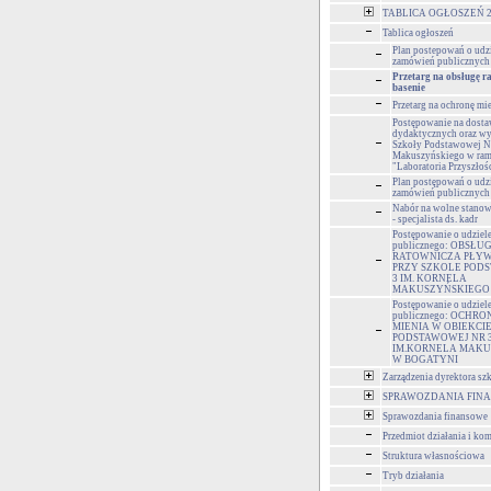
TABLICA OGŁOSZEŃ 2
Tablica ogłoszeń
Plan postepowań o udz
zamówień publicznych 
Przetarg na obsługę r
basenie
Przetarg na ochronę mie
Postępowanie na dost
dydaktycznych oraz wy
Szkoły Podstawowej Nr
Makuszyńskiego w ram
"Laboratoria Przyszłoś
Plan postępowań o udz
zamówień publicznych 
Nabór na wolne stanow
- specjalista ds. kadr
Postępowanie o udziel
publicznego: OBSŁU
RATOWNICZA PŁYW
PRZY SZKOLE POD
3 IM. KORNELA
MAKUSZYŃSKIEGO
Postępowanie o udziel
publicznego: OCHRO
MIENIA W OBIEKCI
PODSTAWOWEJ NR 
IM.KORNELA MAKU
W BOGATYNI
Zarządzenia dyrektora sz
SPRAWOZDANIA FIN
Sprawozdania finansowe
Przedmiot działania i ko
Struktura własnościowa
Tryb działania