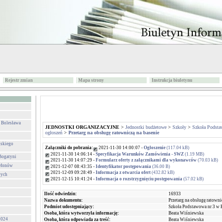
Rejestr zmian
Mapa strony
Instrukcja biuletynu
. Bolesława
JEDNOSTKI ORGANIZACYJNE
>
Jednostki budżetowe
>
Szkoły
>
Szkoła Podsta
ogłoszeń
>
Przetarg na obsługę ratowniczą na basenie
lskiego
Załączniki do pobrania:
2021-11-30 14:00:07 -
Ogłoszenie
(117.04 kB)
2021-11-30 14:06:14 -
Specyfikacja Warunków Zamówienia - SWZ
(1.19 MB)
Bogatyni
2021-11-30 14:07:29 -
Formularz oferty z załącznikami dla wykonawców
(70.03 kB)
lefonów
2021-12-07 08:43:35 -
Identyfikator postępowania
(36.00 B)
2021-12-09 09:28:49 -
Informacja z otwarcia ofert
(432.82 kB)
wych
2021-12-15 10:41:24 -
Informacja o rozstrzygnięciu postępowania
(57.02 kB)
Ilość odwiedzin:
16933
Nazwa dokumentu:
Przetarg na obsługę ratowni
Podmiot udostępniający:
Szkoła Podstawowa nr 3 w 
Osoba, która wytworzyła informację:
Beata Wiśniewska
024
Osoba, która odpowiada za treść:
Beata Wiśniewska