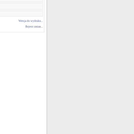
Wersja do wydruku...
Rejestr zmian...