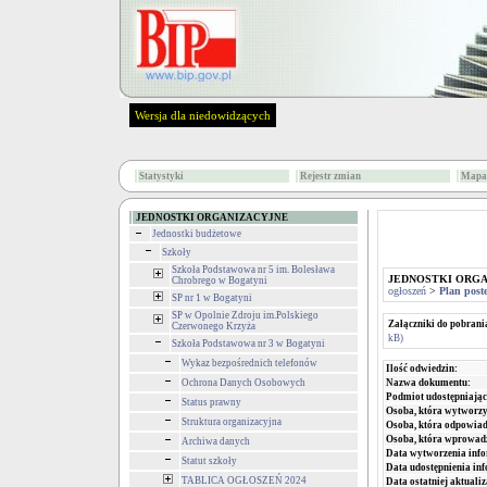
Wersja dla niedowidzących
Statystyki
Rejestr zmian
Mapa 
JEDNOSTKI ORGANIZACYJNE
Jednostki budżetowe
Szkoły
Szkoła Podstawowa nr 5 im. Bolesława
JEDNOSTKI ORG
Chrobrego w Bogatyni
ogłoszeń
>
Plan post
SP nr 1 w Bogatyni
SP w Opolnie Zdroju im.Polskiego
Załączniki do pobrani
Czerwonego Krzyża
kB)
Szkoła Podstawowa nr 3 w Bogatyni
Wykaz bezpośrednich telefonów
Ilość odwiedzin:
Nazwa dokumentu:
Ochrona Danych Osobowych
Podmiot udostępniając
Status prawny
Osoba, która wytworzy
Struktura organizacyjna
Osoba, która odpowiada
Osoba, która wprowad
Archiwa danych
Data wytworzenia info
Statut szkoły
Data udostępnienia inf
TABLICA OGŁOSZEŃ 2024
Data ostatniej aktualiz