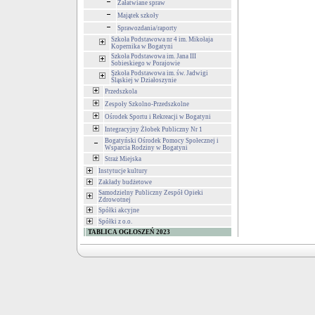
Załatwiane spraw
Majątek szkoły
Sprawozdania/raporty
Szkoła Podstawowa nr 4 im. Mikołaja
Kopernika w Bogatyni
Szkoła Podstawowa im. Jana III
Sobieskiego w Porajowie
Szkoła Podstawowa im. św. Jadwigi
Śląskiej w Działoszynie
Przedszkola
Zespoły Szkolno-Przedszkolne
Ośrodek Sportu i Rekreacji w Bogatyni
Integracyjny Żłobek Publiczny Nr 1
Bogatyński Ośrodek Pomocy Społecznej i
Wsparcia Rodziny w Bogatyni
Straż Miejska
Instytucje kultury
Zakłady budżetowe
Samodzielny Publiczny Zespół Opieki
Zdrowotnej
Spółki akcyjne
Spółki z o.o.
TABLICA OGŁOSZEŃ 2023