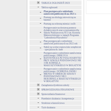
TABLICA OGŁOSZEŃ 2023
Tablica ogłoszeń
Plan postepowań o udzielenie
zamówień publicznych na 2021 r.
Przetarg na obsługę ratowniczą na
basenie
Przetarg na ochronę mienia i osób
Postępowanie na dostawę pomocy
dydaktycznych oraz wyposażenia dla
Szkoły Podstawowej Nr 3 im. Kornela
Makuszyńskiego w ramach Programu
"Laboratoria Przyszłości"
Plan postępowań o udzielenie
zamówień publicznych na 2022 rok
Nabór na wolne stanowisko urzędnicze
- specjalista ds. kadr
Postępowanie o udzielenie zamówienia
publicznego: OBSŁUGA
RATOWNICZA PŁYWALNI KRYTEJ
PRZY SZKOLE PODSTAWOWEJ NR
3 IM. KORNELA
MAKUSZYŃSKIEGO W BOGATYNI
Postępowanie o udzielenie zamówienia
publicznego: OCHRONA OSÓB I
MIENIA W OBIEKCIE SZKOŁY
PODSTAWOWEJ NR 3
IM.KORNELA MAKUSZYŃSKIEGO
W BOGATYNI
Zarządzenia dyrektora szkoły
SPRAWOZDANIA FINANSOWE
Sprawozdania finansowe
Przedmiot działania i kompetencje
Struktura własnościowa
Tryb działania