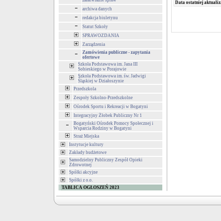
załatwianie spraw
Data ostatniej aktualiz
archiwa danych
redakcja biuletynu
Statut Szkoły
SPRAWOZDANIA
Zarządzenia
Zamówienia publiczne - zapytania
ofertowe
Szkoła Podstawowa im. Jana III
Sobieskiego w Porajowie
Szkoła Podstawowa im. św. Jadwigi
Śląskiej w Działoszynie
Przedszkola
Zespoły Szkolno-Przedszkolne
Ośrodek Sportu i Rekreacji w Bogatyni
Integracyjny Żłobek Publiczny Nr 1
Bogatyński Ośrodek Pomocy Społecznej i
Wsparcia Rodziny w Bogatyni
Straż Miejska
Instytucje kultury
Zakłady budżetowe
Samodzielny Publiczny Zespół Opieki
Zdrowotnej
Spółki akcyjne
Spółki z o.o.
TABLICA OGŁOSZEŃ 2023