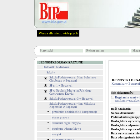
Wersja dla niedowidzących
Statystyki
Rejestr zmian
Mapa 
JEDNOSTKI ORGANIZACYJNE
Jednostki budżetowe
Szkoły
Szkoła Podstawowa nr 5 im. Bolesława
JEDNOSTKI ORG
Chrobrego w Bogatyni
Kopernika w Bogatyni
SP nr 1 w Bogatyni
SP w Opolnie Zdroju im.Polskiego
Spis dokumentów:
Czerwonego Krzyża
1.
Regulamin zamówie
Szkoła Podstawowa nr 3 w Bogatyni
regulamin+zarządzen
Szkoła Podstawowa nr 4 im. Mikołaja
Kopernika w Bogatyni
Ilość odwiedzin:
przedmiot działalności i kompetencje
Nazwa dokumentu:
Podmiot udostępniając
status prawny
Osoba, która wytworzy
struktura organizacyjna
Osoba, która odpowiada
struktura własnościowa
Osoba, która wprowad
Data wytworzenia info
majątek
Data udostępnienia inf