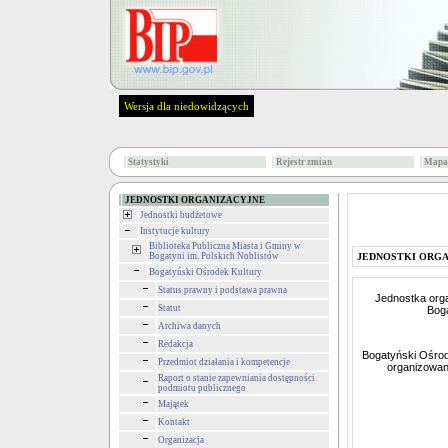
Wersja dla niedowidzących
Statystyki
Rejestr zmian
Mapa 
JEDNOSTKI ORGANIZACYJNE
Jednostki budżetowe
Instytucje kultury
Biblioteka Publiczna Miasta i Gminy w
Bogatyni im. Polskich Noblistów
JEDNOSTKI ORG
Bogatyński Ośrodek Kultury
Status prawny i podstawa prawna
Jednostka org
Statut
Boga
Archiwa danych
Redakcja
Bogatyński Ośrod
Przedmiot działania i kompetencje
organizowani
Raport o stanie zapewniania dostępności
podmiotu publicznego
Majątek
Kontakt
Organizacja