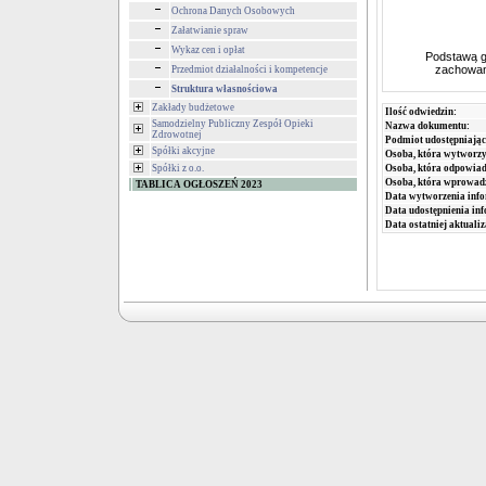
Ochrona Danych Osobowych
Załatwianie spraw
Wykaz cen i opłat
Podstawą go
zachowani
Przedmiot działalności i kompetencje
Struktura własnościowa
Zakłady budżetowe
Ilość odwiedzin:
Samodzielny Publiczny Zespół Opieki
Nazwa dokumentu:
Zdrowotnej
Podmiot udostępniając
Spółki akcyjne
Osoba, która wytworzy
Spółki z o.o.
Osoba, która odpowiada
Osoba, która wprowad
TABLICA OGŁOSZEŃ 2023
Data wytworzenia info
Data udostępnienia inf
Data ostatniej aktualiz