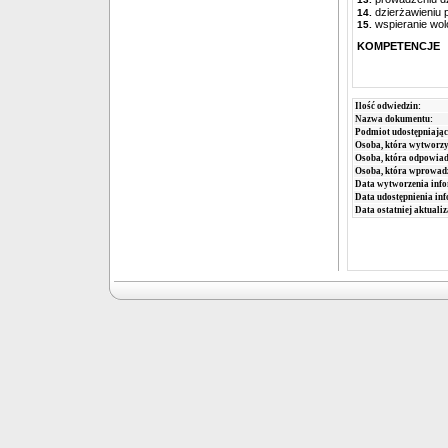
dzierżawieniu 
14.
wspieranie wolo
15.
KOMPETENCJE
Ilość odwiedzin:
Nazwa dokumentu:
Podmiot udostępniając
Osoba, która wytworzy
Osoba, która odpowiada
Osoba, która wprowad
Data wytworzenia info
Data udostępnienia inf
Data ostatniej aktualiz