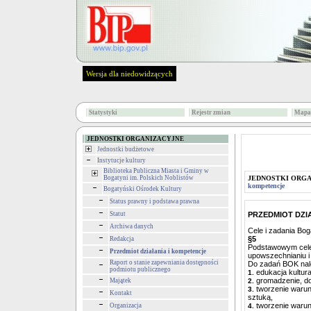
Wersja dla niedowidzących
Statystyki
Rejestr zmian
Mapa 
JEDNOSTKI ORGANIZACYJNE
Jednostki budżetowe
Instytucje kultury
Biblioteka Publiczna Miasta i Gminy w
Bogatyni im. Polskich Noblistów
JEDNOSTKI ORG
kompetencje
Bogatyński Ośrodek Kultury
Status prawny i podstawa prawna
Statut
PRZEDMIOT DZI
Archiwa danych
Cele i zadania Bog
§5
Redakcja
Podstawowym celem 
Przedmiot działania i kompetencje
upowszechnianiu i 
Raport o stanie zapewniania dostępności
Do zadań BOK nal
podmiotu publicznego
edukacja kultur
1.
gromadzenie, do
Majątek
2.
tworzenie warun
3.
Kontakt
sztuką,
tworzenie warun
Organizacja
4.