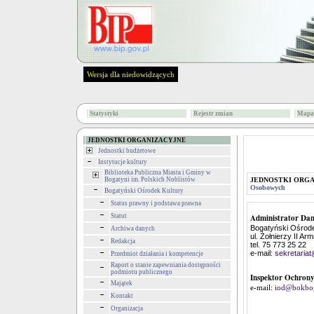
Wersja dla niedowidzących
Statystyki
Rejestr zmian
Mapa 
JEDNOSTKI ORGANIZACYJNE
Jednostki budżetowe
Instytucje kultury
Biblioteka Publiczna Miasta i Gminy w
Bogatyni im. Polskich Noblistów
JEDNOSTKI ORG
Osobowych
Bogatyński Ośrodek Kultury
Status prawny i podstawa prawna
Statut
Administrator Da
Bogatyński Ośrode
Archiwa danych
ul. Żołnierzy II Ar
Redakcja
tel. 75 773 25 22
e-mail:
sekretaria
Przedmiot działania i kompetencje
Raport o stanie zapewniania dostępności
podmiotu publicznego
Inspektor Ochron
Majątek
e-mail:
iod@bokbog
Kontakt
Organizacja