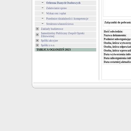
Ochrona Danych Osobowych
Załatwianie spraw
Wykaz cen i opłat
Przedmiot działalności i kompetencje
Załączniki do pobrani
Struktura własnościowa
Zakłady budżetowe
Ilość odwiedzin:
Samodzielny Publiczny Zespół Opieki
Nazwa dokumentu:
Zdrowotnej
Podmiot udostępniając
Spółki akcyjne
Osoba, która wytworzy
Spółki z o.o.
Osoba, która odpowiada
TABLICA OGŁOSZEŃ 2023
Osoba, która wprowad
Data wytworzenia info
Data udostępnienia inf
Data ostatniej aktualiz