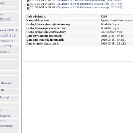
2019-05-08 14:50:48 -
Załącznik nr 9 do Informacji dodatkowej
(191.73 kB)
023
2019-05-08 14:51:05 -
Załącznik nr 10 do Informacji dodatkowej
(190.17 kB)
2019-05-08 14:51:47 -
Załącznik nr 11 do Informacji dodatkowej
(189.28 kB)
koły
Ilość odwiedzin:
8216
ANSOWE
Nazwa dokumentu:
Sprawozdania finansowe za
Osoba, która wytworzyła informację:
Wioletta Gnyla
Osoba, która odpowiada za treść:
Wioletta Gnyla
we za 2018 rok
Osoba, która wprowadzała dane:
Aneta Szczecińska
e za 2019 rok
Data wytworzenia informacji:
2019-05-08 14:43:51
Data udostępnienia informacji:
2019-05-08 14:43:51
 za 2020 r.
Data ostatniej aktualizacji:
2019-05-08 14:51:52
 za 2021 r.
mpetencje
 Mikołaja
 III
 Jadwigi
e
 Bogatyni
y Nr 1
połecznej i
i