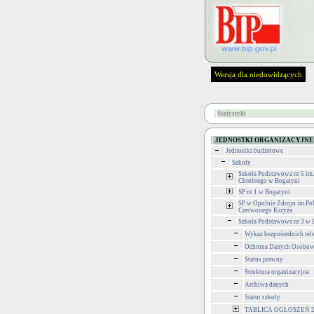
Wersja dla niedowidzących
Statystyki
JEDNOSTKI ORGANIZACYJNE
Jednostki budżetowe
Szkoły
Szkoła Podstawowa nr 5 im
Chrobrego w Bogatyni
SP nr 1 w Bogatyni
SP w Opolnie Zdroju im.Po
Czerwonego Krzyża
Szkoła Podstawowa nr 3 w 
Wykaz bezpośrednich te
Ochrona Danych Osobo
Status prawny
Struktura organizacyjna
Archiwa danych
Statut szkoły
TABLICA OGŁOSZEŃ 2