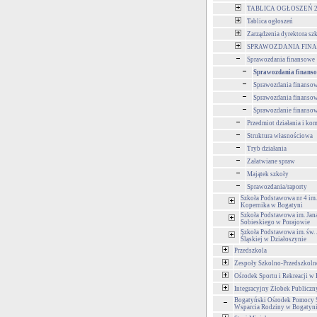
TABLICA OGŁOSZEŃ 2
Tablica ogłoszeń
Zarządzenia dyrektora sz
SPRAWOZDANIA FIN
Sprawozdania finansowe
Sprawozdania finanso
Sprawozdania finansow
Sprawozdania finansowe
Sprawozdanie finansowe
Przedmiot działania i ko
Struktura własnościowa
Tryb działania
Załatwiane spraw
Majątek szkoły
Sprawozdania/raporty
Szkoła Podstawowa nr 4 im.
Kopernika w Bogatyni
Szkoła Podstawowa im. Jana
Sobieskiego w Porajowie
Szkoła Podstawowa im. św.
Śląskiej w Działoszynie
Przedszkola
Zespoły Szkolno-Przedszkoln
Ośrodek Sportu i Rekreacji w
Integracyjny Żłobek Publiczn
Bogatyński Ośrodek Pomocy S
Wsparcia Rodziny w Bogatyn