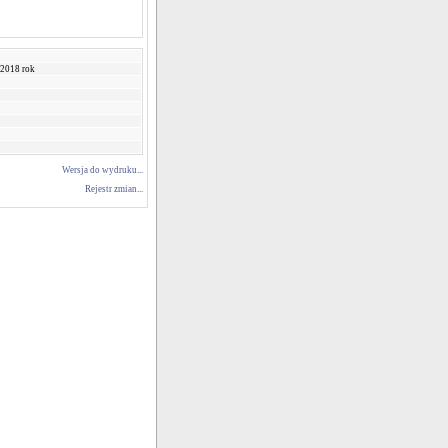
 2018 rok
Wersja do wydruku...
Rejestr zmian...