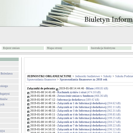
Rejestr zmian
Mapa strony
Instrukcja biuletynu
. Bolesława
JEDNOSTKI ORGANIZACYJNE
>
Jednostki budżetowe
>
Szkoły
>
Szkoła Podsta
Sprawozdania finansowe
>
Sprawozdania finansowe za 2018 rok
lskiego
Załączniki do pobrania:
2019-05-08 14:44:46 -
Bilans
(498.85 kB)
2019-05-08 14:45:49 -
Rachunek zysków i strat
(474.10 kB)
Bogatyni
2019-05-08 14:46:44 -
Zestawienie zmian w funduszu
(466.36 kB)
lefonów
2019-05-08 14:47:12 -
Informacja dodatkowa
(589.42 kB)
2019-05-08 14:48:14 -
Załącznik nr 1 do Informacji dodatkowej
(204.62 kB)
wych
2019-05-08 14:48:36 -
Załącznik nr 2 do Informacji dodatkowej
(392.11 kB)
2019-05-08 14:48:53 -
Załącznik nr 3 do Informacji dodatkowej
(362.31 kB)
2019-05-08 14:49:11 -
Załącznik nr 4 do Informacji dodatkowej
(199.85 kB)
2019-05-08 14:49:33 -
Załącznik nr 5 do Informacji dodatkowej
(199.25 kB)
2019-05-08 14:49:52 -
Załącznik nr 6 do Informacji dodatkowej
(204.57 kB)
2019-05-08 14:50:10 -
Załącznik nr 7 do Informacji dodatkowej
(189.22 kB)
2019-05-08 14:50:32 -
Załącznik nr 8 do Informacji dodatkowej
(196.52 kB)
024