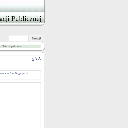
Pliki do pobrania
A
A
A
wowa nr 3 w Bogatyni
>