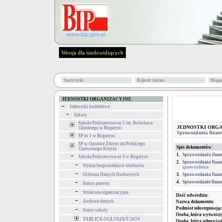
Wersja dla niedowidzących
Statystyki
Rejestr zmian
Mapa 
JEDNOSTKI ORGANIZACYJNE
Jednostki budżetowe
Szkoły
Szkoła Podstawowa nr 5 im. Bolesława
JEDNOSTKI ORG
Chrobrego w Bogatyni
Sprawozdania finan
SP nr 1 w Bogatyni
SP w Opolnie Zdroju im.Polskiego
Spis dokumentów:
Czerwonego Krzyża
1.
Sprawozdania finan
Szkoła Podstawowa nr 3 w Bogatyni
2.
Sprawozdania finan
Wykaz bezpośrednich telefonów
sprawozdania
Ochrona Danych Osobowych
3.
Sprawozdania finan
4.
Sprawozdanie finan
Status prawny
Struktura organizacyjna
Ilość odwiedzin:
Archiwa danych
Nazwa dokumentu:
Podmiot udostępniając
Statut szkoły
Osoba, która wytworzy
TABLICA OGŁOSZEŃ 2024
Osoba, która odpowiada