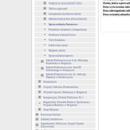
Osoba, która wprowad
TABLICA OGŁOSZEŃ 2023
Data wytworzenia info
Tablica ogłoszeń
Data udostępnienia inf
Zarządzenia dyrektora szkoły
Data ostatniej aktualiz
SPRAWOZDANIA FINANSOWE
Sprawozdania finansowe
Przedmiot działania i kompetencje
Struktura własnościowa
Tryb działania
Załatwiane spraw
Majątek szkoły
Sprawozdania/raporty
Szkoła Podstawowa nr 4 im. Mikołaja
Kopernika w Bogatyni
Szkoła Podstawowa im. Jana III
Sobieskiego w Porajowie
Szkoła Podstawowa im. św. Jadwigi
Śląskiej w Działoszynie
Przedszkola
Zespoły Szkolno-Przedszkolne
Ośrodek Sportu i Rekreacji w Bogatyni
Integracyjny Żłobek Publiczny Nr 1
Bogatyński Ośrodek Pomocy Społecznej i
Wsparcia Rodziny w Bogatyni
Straż Miejska
Instytucje kultury
Zakłady budżetowe
Samodzielny Publiczny Zespół Opieki
Zdrowotnej