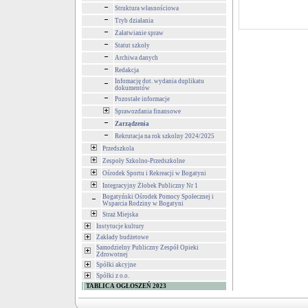
Struktura własnościowa
Tryb działania
Załatwianie spraw
Statut szkoły
Archiwa danych
Redakcja
Infomację dot. wydania duplikatu
dokumentów
Pozostałe informacje
Sprawozdania finansowe
Zarządzenia
Rekrutacja na rok szkolny 2024/2025
Przedszkola
Zespoły Szkolno-Przedszkolne
Ośrodek Sportu i Rekreacji w Bogatyni
Integracyjny Żłobek Publiczny Nr 1
Bogatyński Ośrodek Pomocy Społecznej i
Wsparcia Rodziny w Bogatyni
Straż Miejska
Instytucje kultury
Zakłady budżetowe
Samodzielny Publiczny Zespół Opieki
Zdrowotnej
Spółki akcyjne
Spółki z o.o.
TABLICA OGŁOSZEŃ 2023