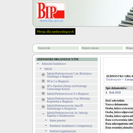
Wersja dla niedowidzących
Statystyki
Rejestr zmian
Mapa 
JEDNOSTKI ORGANIZACYJNE
Jednostki budżetowe
Szkoły
Szkoła Podstawowa nr 5 im. Bolesława
JEDNOSTKI ORG
Chrobrego w Bogatyni
Działoszynie
>
Zarzą
SP nr 1 w Bogatyni
SP w Opolnie Zdroju im.Polskiego
Spis dokumentów:
Czerwonego Krzyża
1.
Rok 2020
Szkoła Podstawowa nr 3 w Bogatyni
Szkoła Podstawowa nr 4 im. Mikołaja
Ilość odwiedzin:
Kopernika w Bogatyni
Nazwa dokumentu:
Szkoła Podstawowa im. Jana III
Osoba, która wytworzy
Sobieskiego w Porajowie
Osoba, która odpowiada
Szkoła Podstawowa im. św. Jadwigi
Śląskiej w Działoszynie
Osoba, która wprowad
Data wytworzenia info
Status prawny
Data udostępnienia inf
Przedmiot działalności i kompetencje
Data ostatniej aktualiz
Sruktura organizacyjna