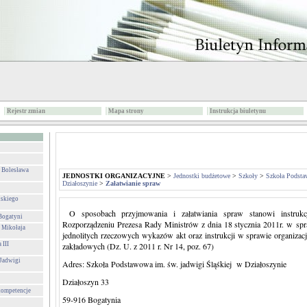
Rejestr zmian
Mapa strony
Instrukcja biuletynu
. Bolesława
JEDNOSTKI ORGANIZACYJNE
>
Jednostki budżetowe
>
Szkoły
>
Szkoła Podsta
Działoszynie
>
Załatwianie spraw
lskiego
O sposobach przyjmowania i załatwiania spraw stanowi instrukcj
Bogatyni
Rozporządzeniu Prezesa Rady Ministrów z dnia 18 stycznia 2011r. w spraw
 Mikołaja
jednolitych rzeczowych wykazów akt oraz instrukcji w sprawie organizacj
 III
zakładowych (Dz. U. z 2011 r. Nr 14, poz. 67)
 Jadwigi
Adres: Szkoła Podstawowa im. św. jadwigi Śląśkiej w Działoszynie
Działoszyn 33
 kompetencje
59-916 Bogatynia