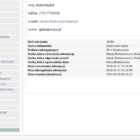
woj. dolnośląskie
tel/fax. (75) 7718226
e-mail
szkola.dzialoszyn@pnet.pl
www. spdzialoszyn.pl
uplikatu
Ilość odwiedzin:
19280
Nazwa dokumentu:
Załatwianie spraw
Podmiot udostępniający:
SP w Działoszynie
Osoba, która wytworzyła informację:
Szkoła Podstawowa w Dzia
Osoba, która odpowiada za treść:
Szkoła Podstawowa w Dzia
ny 2024/2025
Osoba, która wprowadzała dane:
Edyta Bembnowicz
Data wytworzenia informacji:
2018-01-17 15:24:00
Data udostępnienia informacji:
2018-01-17 15:24:00
e
Data ostatniej aktualizacji:
2024-04-29 09:10:25
 Bogatyni
y Nr 1
połecznej i
i
Opieki