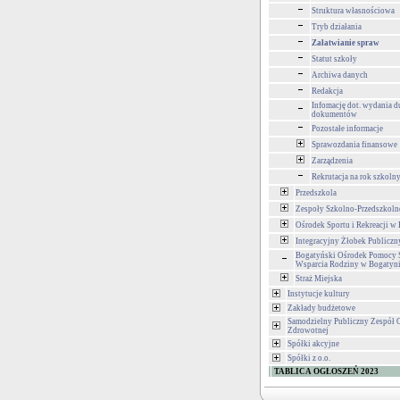
Struktura własnościowa
Tryb działania
Załatwianie spraw
Statut szkoły
Archiwa danych
Redakcja
Infomację dot. wydania d
dokumentów
Pozostałe informacje
Sprawozdania finansowe
Zarządzenia
Rekrutacja na rok szkol
Przedszkola
Zespoły Szkolno-Przedszkoln
Ośrodek Sportu i Rekreacji w
Integracyjny Żłobek Publiczn
Bogatyński Ośrodek Pomocy S
Wsparcia Rodziny w Bogatyn
Straż Miejska
Instytucje kultury
Zakłady budżetowe
Samodzielny Publiczny Zespół 
Zdrowotnej
Spółki akcyjne
Spółki z o.o.
TABLICA OGŁOSZEŃ 2023