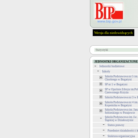
Wersja dla niedowidzących
Statystyki
JEDNOSTKI ORGANIZACYJNE
Jednostki budżetowe
Szkoły
Szkoła Podstawowa nr 5 im
Chrobrego w Bogatyni
SP nr 1 w Bogatyni
SP w Opolnie Zdroju im.Po
Czerwonego Krzyża
Szkoła Podstawowa nr 3 w 
Szkoła Podstawowa nr 4 im.
Kopernika w Bogatyni
Szkoła Podstawowa im. Jana
Sobieskiego w Porajowie
Szkoła Podstawowa im. św.
Śląskiej w Działoszynie
Status prawny
Przedmiot działalności i
Sruktura organizacyjna