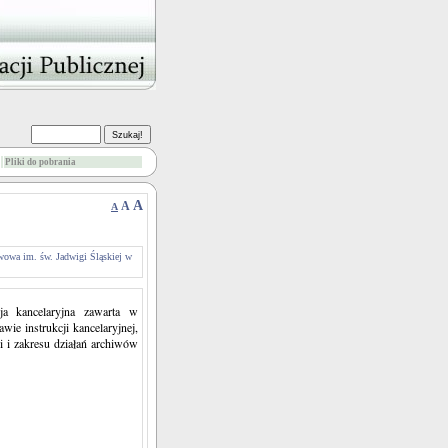
Pliki do pobrania
A
A
A
wowa im. św. Jadwigi Śląskiej w
a kancelaryjna zawarta w
ie instrukcji kancelaryjnej,
i i zakresu działań archiwów