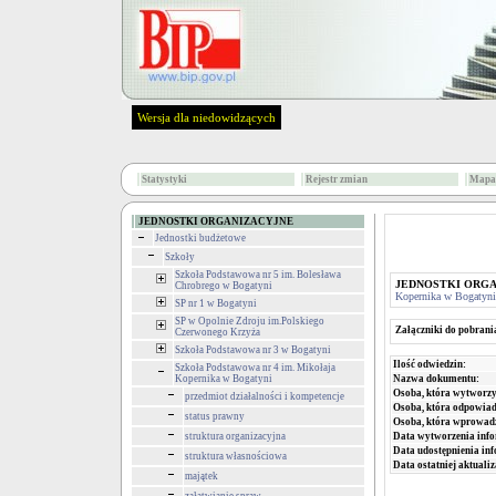
Wersja dla niedowidzących
Statystyki
Rejestr zmian
Mapa 
JEDNOSTKI ORGANIZACYJNE
Jednostki budżetowe
Szkoły
Szkoła Podstawowa nr 5 im. Bolesława
JEDNOSTKI ORG
Chrobrego w Bogatyni
Kopernika w Bogatyni
SP nr 1 w Bogatyni
SP w Opolnie Zdroju im.Polskiego
Załączniki do pobrani
Czerwonego Krzyża
Szkoła Podstawowa nr 3 w Bogatyni
Ilość odwiedzin:
Szkoła Podstawowa nr 4 im. Mikołaja
Nazwa dokumentu:
Kopernika w Bogatyni
Osoba, która wytworzy
przedmiot działalności i kompetencje
Osoba, która odpowiada
status prawny
Osoba, która wprowad
Data wytworzenia info
struktura organizacyjna
Data udostępnienia inf
struktura własnościowa
Data ostatniej aktualiz
majątek