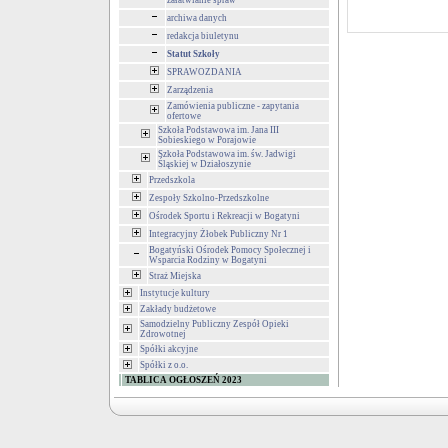
załatwianie spraw
archiwa danych
redakcja biuletynu
Statut Szkoły
SPRAWOZDANIA
Zarządzenia
Zamówienia publiczne - zapytania
ofertowe
Szkoła Podstawowa im. Jana III
Sobieskiego w Porajowie
Szkoła Podstawowa im. św. Jadwigi
Śląskiej w Działoszynie
Przedszkola
Zespoły Szkolno-Przedszkolne
Ośrodek Sportu i Rekreacji w Bogatyni
Integracyjny Żłobek Publiczny Nr 1
Bogatyński Ośrodek Pomocy Społecznej i
Wsparcia Rodziny w Bogatyni
Straż Miejska
Instytucje kultury
Zakłady budżetowe
Samodzielny Publiczny Zespół Opieki
Zdrowotnej
Spółki akcyjne
Spółki z o.o.
TABLICA OGŁOSZEŃ 2023