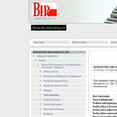
Wersja dla niedowidzących
Statystyki
Rejestr zmian
Mapa 
JEDNOSTKI ORGANIZACYJNE
Jednostki budżetowe
Szkoły
Szkoła Podstawowa nr 5 im. Bolesława
JEDNOSTKI ORG
Chrobrego w Bogatyni
Chrobrego w Bogatyn
Status prawny
Przedmiot działalności i kompetencje
Tryb działania władz p
Struktura organizacyjna
oświatowe ( t.j. Dz. 
Struktura własnościowa
oświatowych.
Majątek
Tryb działania
Ilość odwiedzin:
Archiwa danych
Nazwa dokumentu:
Podmiot udostępniając
Załatwianie spraw
Osoba, która wytworzy
Pozostałe informacje
Osoba, która odpowiada
Osoba, która wprowad
Redakcja
Data wytworzenia info