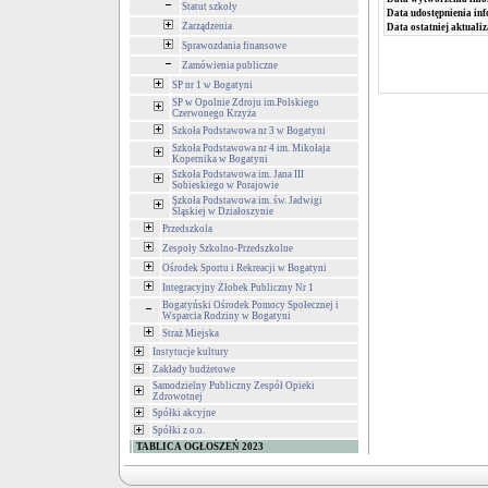
Statut szkoły
Data udostępnienia inf
Zarządzenia
Data ostatniej aktualiz
Sprawozdania finansowe
Zamówienia publiczne
SP nr 1 w Bogatyni
SP w Opolnie Zdroju im.Polskiego
Czerwonego Krzyża
Szkoła Podstawowa nr 3 w Bogatyni
Szkoła Podstawowa nr 4 im. Mikołaja
Kopernika w Bogatyni
Szkoła Podstawowa im. Jana III
Sobieskiego w Porajowie
Szkoła Podstawowa im. św. Jadwigi
Śląskiej w Działoszynie
Przedszkola
Zespoły Szkolno-Przedszkolne
Ośrodek Sportu i Rekreacji w Bogatyni
Integracyjny Żłobek Publiczny Nr 1
Bogatyński Ośrodek Pomocy Społecznej i
Wsparcia Rodziny w Bogatyni
Straż Miejska
Instytucje kultury
Zakłady budżetowe
Samodzielny Publiczny Zespół Opieki
Zdrowotnej
Spółki akcyjne
Spółki z o.o.
TABLICA OGŁOSZEŃ 2023