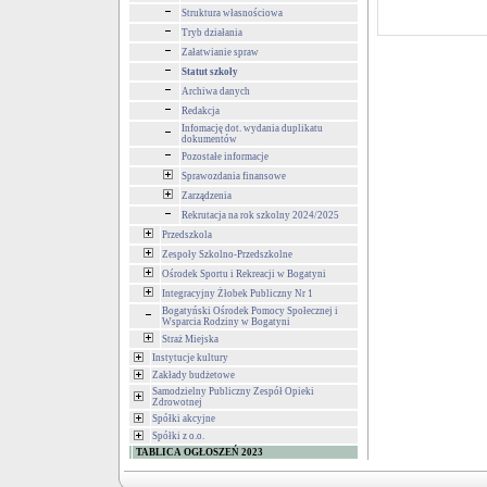
Struktura własnościowa
Tryb działania
Załatwianie spraw
Statut szkoły
Archiwa danych
Redakcja
Infomację dot. wydania duplikatu
dokumentów
Pozostałe informacje
Sprawozdania finansowe
Zarządzenia
Rekrutacja na rok szkolny 2024/2025
Przedszkola
Zespoły Szkolno-Przedszkolne
Ośrodek Sportu i Rekreacji w Bogatyni
Integracyjny Żłobek Publiczny Nr 1
Bogatyński Ośrodek Pomocy Społecznej i
Wsparcia Rodziny w Bogatyni
Straż Miejska
Instytucje kultury
Zakłady budżetowe
Samodzielny Publiczny Zespół Opieki
Zdrowotnej
Spółki akcyjne
Spółki z o.o.
TABLICA OGŁOSZEŃ 2023