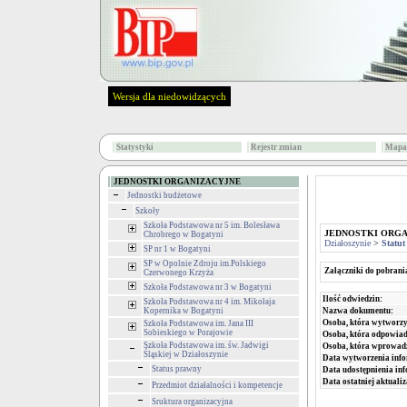
Wersja dla niedowidzących
Statystyki
Rejestr zmian
Mapa 
JEDNOSTKI ORGANIZACYJNE
Jednostki budżetowe
Szkoły
Szkoła Podstawowa nr 5 im. Bolesława
JEDNOSTKI ORG
Chrobrego w Bogatyni
Działoszynie
>
Statut
SP nr 1 w Bogatyni
SP w Opolnie Zdroju im.Polskiego
Załączniki do pobrani
Czerwonego Krzyża
Szkoła Podstawowa nr 3 w Bogatyni
Ilość odwiedzin:
Szkoła Podstawowa nr 4 im. Mikołaja
Nazwa dokumentu:
Kopernika w Bogatyni
Osoba, która wytworzy
Szkoła Podstawowa im. Jana III
Sobieskiego w Porajowie
Osoba, która odpowiada
Szkoła Podstawowa im. św. Jadwigi
Osoba, która wprowad
Śląskiej w Działoszynie
Data wytworzenia info
Status prawny
Data udostępnienia inf
Data ostatniej aktualiz
Przedmiot działalności i kompetencje
Sruktura organizacyjna