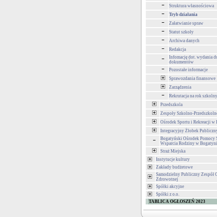
Struktura własnościowa
Tryb działania
Załatwianie spraw
Statut szkoły
Archiwa danych
Redakcja
Infomację dot. wydania d
dokumentów
Pozostałe informacje
Sprawozdania finansowe
Zarządzenia
Rekrutacja na rok szkol
Przedszkola
Zespoły Szkolno-Przedszkoln
Ośrodek Sportu i Rekreacji w
Integracyjny Żłobek Publiczn
Bogatyński Ośrodek Pomocy S
Wsparcia Rodziny w Bogatyn
Straż Miejska
Instytucje kultury
Zakłady budżetowe
Samodzielny Publiczny Zespół 
Zdrowotnej
Spółki akcyjne
Spółki z o.o.
TABLICA OGŁOSZEŃ 2023