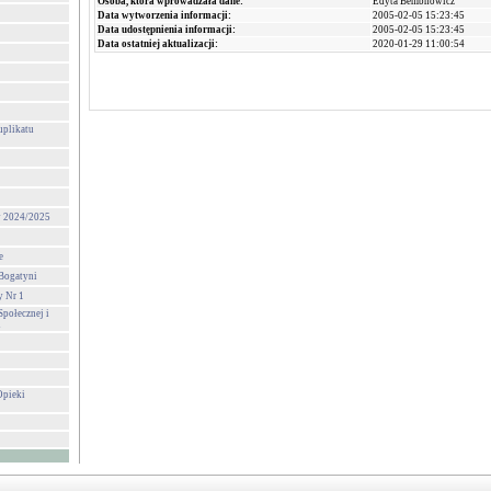
Osoba, która wprowadzała dane:
Edyta Bembnowicz
Data wytworzenia informacji:
2005-02-05 15:23:45
Data udostępnienia informacji:
2005-02-05 15:23:45
Data ostatniej aktualizacji:
2020-01-29 11:00:54
uplikatu
ny 2024/2025
e
 Bogatyni
y Nr 1
połecznej i
i
Opieki