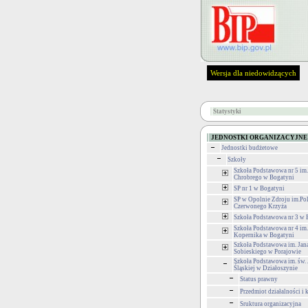
Wersja dla niedowidzących
Statystyki
JEDNOSTKI ORGANIZACYJNE
Jednostki budżetowe
Szkoły
Szkoła Podstawowa nr 5 im
Chrobrego w Bogatyni
SP nr 1 w Bogatyni
SP w Opolnie Zdroju im.Po
Czerwonego Krzyża
Szkoła Podstawowa nr 3 w 
Szkoła Podstawowa nr 4 im.
Kopernika w Bogatyni
Szkoła Podstawowa im. Jana
Sobieskiego w Porajowie
Szkoła Podstawowa im. św.
Śląskiej w Działoszynie
Status prawny
Przedmiot działalności i
Sruktura organizacyjna