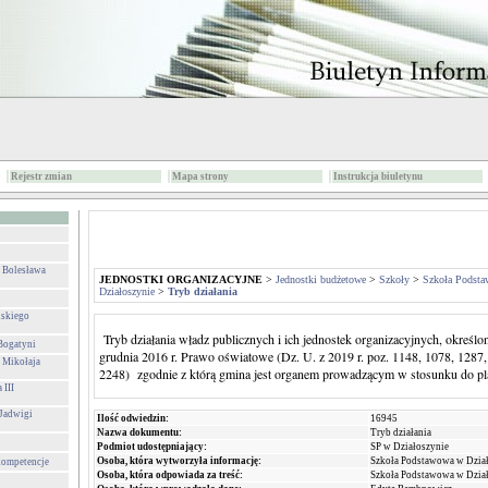
Rejestr zmian
Mapa strony
Instrukcja biuletynu
. Bolesława
JEDNOSTKI ORGANIZACYJNE
>
Jednostki budżetowe
>
Szkoły
>
Szkoła Podsta
Działoszynie
>
Tryb działania
lskiego
Tryb działania władz publicznych i ich jednostek organizacyjnych, określon
Bogatyni
grudnia 2016 r. Prawo oświatowe
(Dz. U. z 2019 r. poz. 1148, 1078, 1287,
 Mikołaja
2248)
zgodnie z którą gmina jest organem prowadzącym w stosunku do p
 III
 Jadwigi
Ilość odwiedzin:
16945
Nazwa dokumentu:
Tryb działania
Podmiot udostępniający:
SP w Działoszynie
Osoba, która wytworzyła informację:
Szkoła Podstawowa w Dzia
 kompetencje
Osoba, która odpowiada za treść:
Szkoła Podstawowa w Dzia