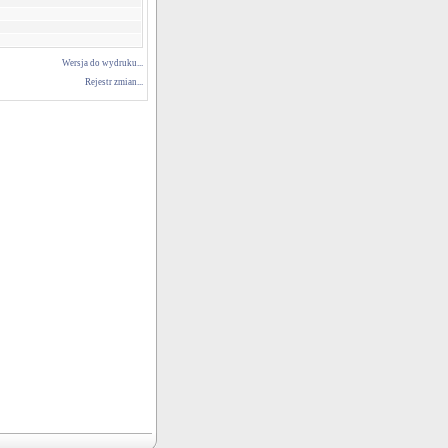
Wersja do wydruku...
Rejestr zmian...