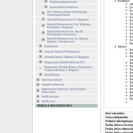
ewidencje
Struktura organizacyjna
Ak
Sprawozdania finansowe
Ew
Ew
SP w Opolnie Zdroju im.Polskiego
Ar
Czerwonego Krzyża
Ew
Szkoła Podstawowa nr 3 w Bogatyni
Ew
Ew
Szkoła Podstawowa nr 4 im. Mikołaja
Ew
Kopernika w Bogatyni
Ew
Szkoła Podstawowa im. Jana III
Ew
Sobieskiego w Porajowie
Ew
Szkoła Podstawowa im. św. Jadwigi
Ew
Śląskiej w Działoszynie
Ks
Przedszkola
rejestry
Re
Zespoły Szkolno-Przedszkolne
Re
Re
Ośrodek Sportu i Rekreacji w Bogatyni
na
Integracyjny Żłobek Publiczny Nr 1
Re
Re
Bogatyński Ośrodek Pomocy Społecznej i
Re
Wsparcia Rodziny w Bogatyni
Re
Straż Miejska
Re
Re
Instytucje kultury
Re
Zakłady budżetowe
Re
Re
Samodzielny Publiczny Zespół Opieki
Zdrowotnej
Re
Re
Spółki akcyjne
Re
Spółki z o.o.
TABLICA OGŁOSZEŃ 2023
Ilość odwiedzin:
Nazwa dokumentu:
Podmiot udostępniając
Osoba, która wytworzy
Osoba, która odpowiada
Osoba, która wprowad