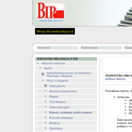
Wersja dla niedowidzących
Statystyki
Rejestr zmian
Mapa 
JEDNOSTKI ORGANIZACYJNE
Jednostki budżetowe
Szkoły
Szkoła Podstawowa nr 5 im. Bolesława
JEDNOSTKI ORG
Chrobrego w Bogatyni
archiwa danych
SP nr 1 w Bogatyni
Status prawny
Prowadzone rejestry, 
Struktura własnościowa
Majątek
Archiwum
Ak
Tryb działania
Ar
Ks
Załatwianie spraw
Dz
Rejestry, ewidencje, archiwa danych
Dz
Pozostałe informacje
Dane zawart
uczniów, kt
Redakcja
podania o w
Ogłoszenia