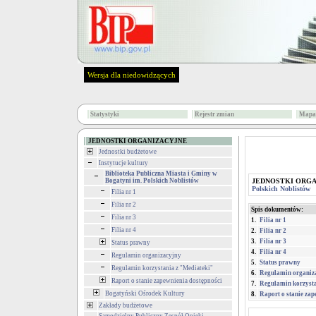
Wersja dla niedowidzących
Statystyki
Rejestr zmian
Mapa 
JEDNOSTKI ORGANIZACYJNE
Jednostki budżetowe
Instytucje kultury
Biblioteka Publiczna Miasta i Gminy w
Bogatyni im. Polskich Noblistów
JEDNOSTKI ORG
Polskich Noblistów
Filia nr 1
Filia nr 2
Spis dokumentów:
Filia nr 3
1.
Filia nr 1
Filia nr 4
2.
Filia nr 2
3.
Filia nr 3
Status prawny
4.
Filia nr 4
Regulamin organizacyjny
5.
Status prawny
Regulamin korzystania z "Mediateki"
6.
Regulamin organiz
Raport o stanie zapewnienia dostępności
7.
Regulamin korzysta
Bogatyński Ośrodek Kultury
8.
Raport o stanie zap
Zakłady budżetowe