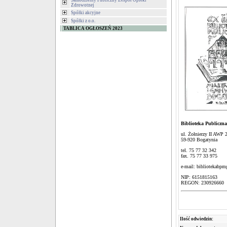
Samodzielny Publiczny Zespół Opieki
Zdrowotnej
Spółki akcyjne
Spółki z o.o.
TABLICA OGŁOSZEŃ 2023
Biblioteka Publiczn
ul. Żołnierzy II AWP 
59-920 Bogatynia
tel. 75 77 32 342
fax. 75 77 33 975
e-mail: bibliotekabp
NIP: 6151815163
REGON: 230926660
Ilość odwiedzin: