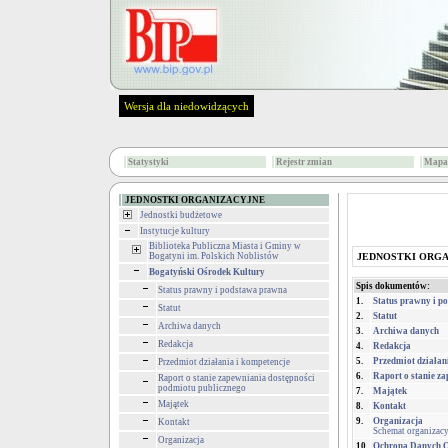
Wersja dla niedowidzących
Statystyki
Rejestr zmian
Mapa 
JEDNOSTKI ORGANIZACYJNE
Jednostki budżetowe
Instytucje kultury
Biblioteka Publiczna Miasta i Gminy w
Bogatyni im. Polskich Noblistów
JEDNOSTKI ORG
Bogatyński Ośrodek Kultury
Spis dokumentów:
Status prawny i podstawa prawna
1.
Status prawny i 
Statut
2.
Statut
Archiwa danych
3.
Archiwa danych
Redakcja
4.
Redakcja
5.
Przedmiot działan
Przedmiot działania i kompetencje
6.
Raport o stanie z
Raport o stanie zapewniania dostępności
podmiotu publicznego
7.
Majątek
Majątek
8.
Kontakt
9.
Organizacja
Kontakt
Schemat organiza
Organizacja
10.
Ochrona Danych 