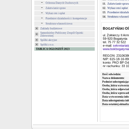
Ochrona Danych Osobowych
11.
Załatwianie spra
Załatwianie spraw
12.
Wykaz cen i opłat
13.
Przedmiot działaln
Wykaz cen i opłat
14.
Struktura własno
Przedmiot działalności i kompetencje
Struktura własnościowa
B
O
OGATYŃSKI
Zakłady budżetowe
Samodzielny Publiczny Zespół Opieki
ul. Żołnierzy II Ar
Zdrowotnej
59-920 Bogatynia
Spółki akcyjne
tel. 75 77 32 522
Spółki z o.o.
e-mail:
sekretaria
www.bokbogatynia
TABLICA OGŁOSZEŃ 2023
REGON: 2310638
NIP: 615-18-16-89
konto: PKO BP Odd
nr rachunku: 33 1
Ilość odwiedzin:
Nazwa dokumentu:
Podmiot udostępniając
Osoba, która wytworzy
Osoba, która odpowiada
Osoba, która wprowad
Data wytworzenia info
Data udostępnienia inf
Data ostatniej aktualiz