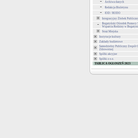
Archiwa danych
Redakcja Biuletynu
IOD / RODO
Integracyjny Żłobek Publiczn
Bogatyński Ośrodek Pomocy S
Wsparcia Rodziny w Bogatyn
Straż Miejska
Instytucje kultury
Zakłady budżetowe
Samodzielny Publiczny Zespół 
Zdrowotnej
Spółki akcyjne
Spółki z o.o.
TABLICA OGŁOSZEŃ 2023