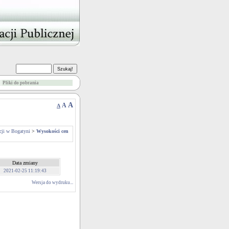
Pliki do pobrania
A
A
A
cji w Bogatyni
>
Wysokości cen
Data zmiany
2021-02-25 11:19:43
Wersja do wydruku...