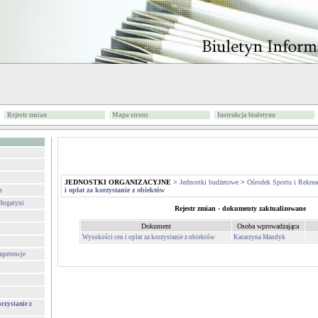
Rejestr zmian
Mapa strony
Instrukcja biuletynu
JEDNOSTKI ORGANIZACYJNE
>
Jednostki budżetowe
>
Ośrodek Sportu i Rekrea
i opłat za korzystanie z obiektów
e
 Bogatyni
Rejestr zmian - dokumenty zaktualizowane
Dokument
Osoba wprowadzająca
Wysokości cen i opłat za korzystanie z obiektów
Katarzyna Mandyk
mpetencje
orzystanie z