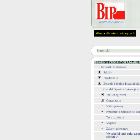
Wersja dla niedowidzących
Statystyki
JEDNOSTKI ORGANIZACYJNE
Jednostki budżetowe
Szkoły
Przedszkola
Zespoły Szkolno-Przedszkoln
Ośrodek Sportu i Rekreacji w
Tablica ogłoszeń
Organizacja
Status prawny
Przedmiot działalności i ko
Tryb działania
Majątek
Załatwianie spraw
Wysokości cen i opłat za k
obiektów