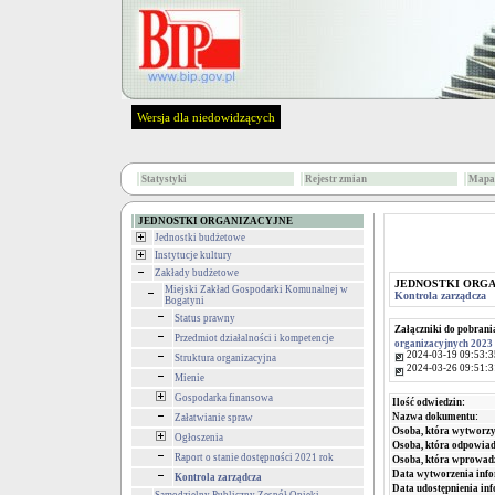
Wersja dla niedowidzących
Statystyki
Rejestr zmian
Mapa 
JEDNOSTKI ORGANIZACYJNE
Jednostki budżetowe
Instytucje kultury
Zakłady budżetowe
JEDNOSTKI ORG
Miejski Zakład Gospodarki Komunalnej w
Kontrola zarządcza
Bogatyni
Status prawny
Załączniki do pobrani
Przedmiot działalności i kompetencje
organizacyjnych 2023
2024-03-19 09:53:3
Struktura organizacyjna
2024-03-26 09:51:3
Mienie
Gospodarka finansowa
Ilość odwiedzin:
Nazwa dokumentu:
Załatwianie spraw
Osoba, która wytworzy
Ogłoszenia
Osoba, która odpowiada
Raport o stanie dostępności 2021 rok
Osoba, która wprowad
Data wytworzenia info
Kontrola zarządcza
Data udostępnienia inf