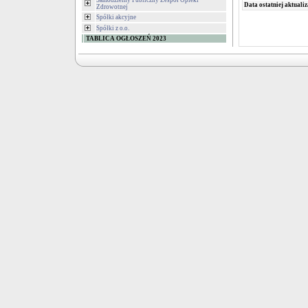
Samodzielny Publiczny Zespół Opieki
Data ostatniej aktualiz
Zdrowotnej
Spółki akcyjne
Spółki z o.o.
TABLICA OGŁOSZEŃ 2023