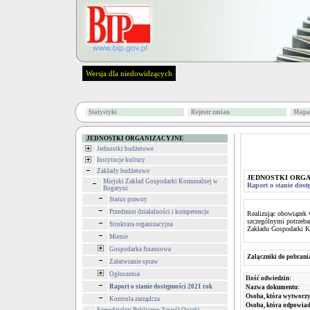
Wersja dla niedowidzących
Statystyki
Rejestr zmian
Mapa 
JEDNOSTKI ORGANIZACYJNE
Jednostki budżetowe
Instytucje kultury
Zakłady budżetowe
JEDNOSTKI ORG
Miejski Zakład Gospodarki Komunalnej w
Raport o stanie dost
Bogatyni
Status prawny
Przedmiot działalności i kompetencje
Realizując obowiązek 
szczególnymi potrzeba
Struktura organizacyjna
Zakładu Gospodarki K
Mienie
Gospodarka finansowa
Załączniki do pobrani
Załatwianie spraw
Ogłoszenia
Ilość odwiedzin:
Raport o stanie dostępności 2021 rok
Nazwa dokumentu:
Osoba, która wytworzy
Kontrola zarządcza
Osoba, która odpowiada