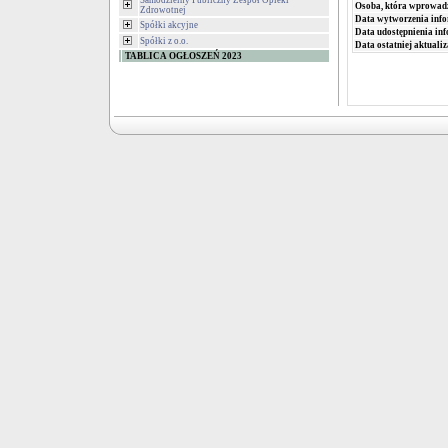
Samodzielny Publiczny Zespół Opieki
Osoba, która wprowad
Zdrowotnej
Data wytworzenia info
Spółki akcyjne
Data udostępnienia inf
Spółki z o.o.
Data ostatniej aktualiz
TABLICA OGŁOSZEŃ 2023