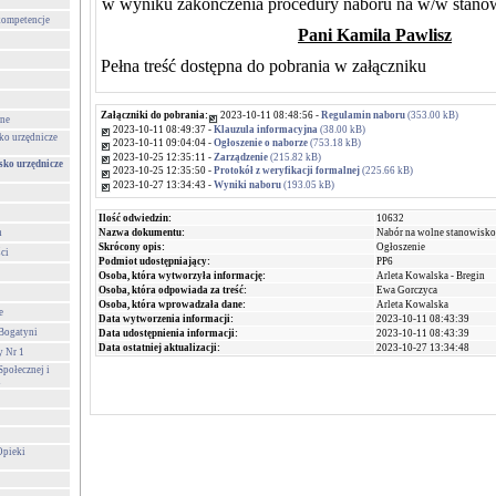
w wyniku zakończenia procedury naboru na w/w stanow
 kompetencje
Pani Kamila Pawlisz
Pełna treść dostępna do pobrania w załączniku
Załączniki do pobrania:
2023-10-11 08:48:56 -
Regulamin naboru
(353.00 kB)
one
2023-10-11 08:49:37 -
Klauzula informacyjna
(38.00 kB)
ko urzędnicze
2023-10-11 09:04:04 -
Ogłoszenie o naborze
(753.18 kB)
2023-10-25 12:35:11 -
Zarządzenie
(215.82 kB)
sko urzędnicze
2023-10-25 12:35:50 -
Protokół z weryfikacji formalnej
(225.66 kB)
2023-10-27 13:34:43 -
Wyniki naboru
(193.05 kB)
Ilość odwiedzin:
10632
h
Nazwa dokumentu:
Nabór na wolne stanowisko
Skrócony opis:
Ogłoszenie
ści
Podmiot udostępniający:
PP6
Osoba, która wytworzyła informację:
Arleta Kowalska - Bregin
Osoba, która odpowiada za treść:
Ewa Gorczyca
Osoba, która wprowadzała dane:
Arleta Kowalska
e
Data wytworzenia informacji:
2023-10-11 08:43:39
 Bogatyni
Data udostępnienia informacji:
2023-10-11 08:43:39
Data ostatniej aktualizacji:
2023-10-27 13:34:48
y Nr 1
połecznej i
i
Opieki