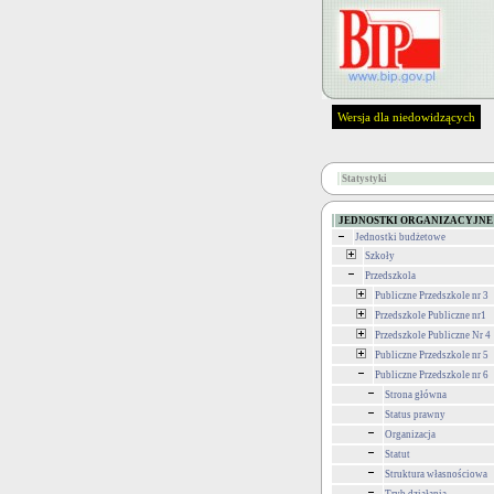
Wersja dla niedowidzących
Statystyki
JEDNOSTKI ORGANIZACYJNE
Jednostki budżetowe
Szkoły
Przedszkola
Publiczne Przedszkole nr 3
Przedszkole Publiczne nr1
Przedszkole Publiczne Nr 4
Publiczne Przedszkole nr 5
Publiczne Przedszkole nr 6
Strona główna
Status prawny
Organizacja
Statut
Struktura własnościowa