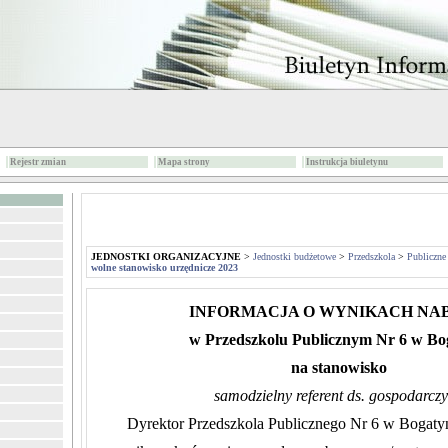
Rejestr zmian
Mapa strony
Instrukcja biuletynu
JEDNOSTKI ORGANIZACYJNE
>
Jednostki budżetowe
>
Przedszkola
>
Publiczne
wolne stanowisko urzędnicze 2023
INFORMACJA O WYNIKACH NA
w Przedszkolu Publicznym Nr 6 w Bo
na stanowisko
samodzielny referent ds. gospodarcz
Dyrektor Przedszkola Publicznego Nr 6 w Bogatyn