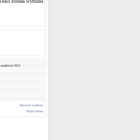
isko została wybrana
 urzędnicze 2023
Wersja do wydruku...
Rejestr zmian...