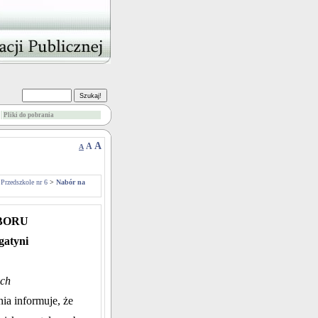
Pliki do pobrania
A
A
A
 Przedszkole nr 6
>
Nabór na
BORU
gatyni
ych
ia informuje, że