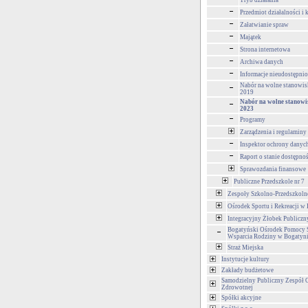
Tryb działania
Przedmiot działalności i
Załatwianie spraw
Majątek
Strona internetowa
Archiwa danych
Informacje nieudostępni
Nabór na wolne stanowis
2019
Nabór na wolne stanowi
2023
Programy
Zarządzenia i regulaminy
Inspektor ochrony danyc
Raport o stanie dostępno
Sprawozdania finansowe
Publiczne Przedszkole nr 7
Zespoły Szkolno-Przedszkoln
Ośrodek Sportu i Rekreacji w
Integracyjny Żłobek Publiczn
Bogatyński Ośrodek Pomocy S
Wsparcia Rodziny w Bogatyn
Straż Miejska
Instytucje kultury
Zakłady budżetowe
Samodzielny Publiczny Zespół 
Zdrowotnej
Spółki akcyjne