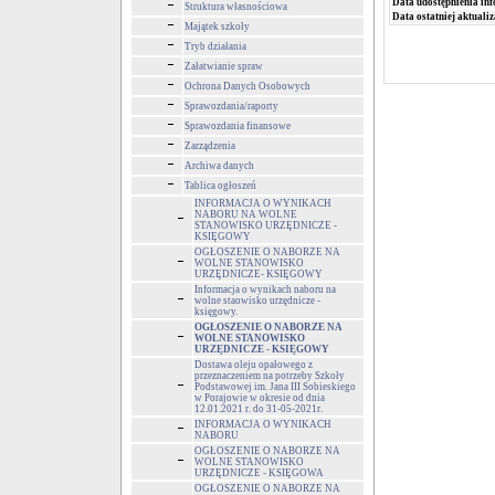
Data udostępnienia inf
Struktura własnościowa
Data ostatniej aktualiz
Majątek szkoły
Tryb działania
Załatwianie spraw
Ochrona Danych Osobowych
Sprawozdania/raporty
Sprawozdania finansowe
Zarządzenia
Archiwa danych
Tablica ogłoszeń
INFORMACJA O WYNIKACH
NABORU NA WOLNE
STANOWISKO URZĘDNICZE -
KSIĘGOWY
OGŁOSZENIE O NABORZE NA
WOLNE STANOWISKO
URZĘDNICZE- KSIĘGOWY
Informacja o wynikach naboru na
wolne staowisko urzędnicze -
księgowy.
OGŁOSZENIE O NABORZE NA
WOLNE STANOWISKO
URZĘDNICZE - KSIĘGOWY
Dostawa oleju opałowego z
przeznaczeniem na potrzeby Szkoły
Podstawowej im. Jana III Sobieskiego
w Porajowie w okresie od dnia
12.01.2021 r. do 31-05-2021r.
INFORMACJA O WYNIKACH
NABORU
OGŁOSZENIE O NABORZE NA
WOLNE STANOWISKO
URZĘDNICZE - KSIĘGOWA
OGŁOSZENIE O NABORZE NA