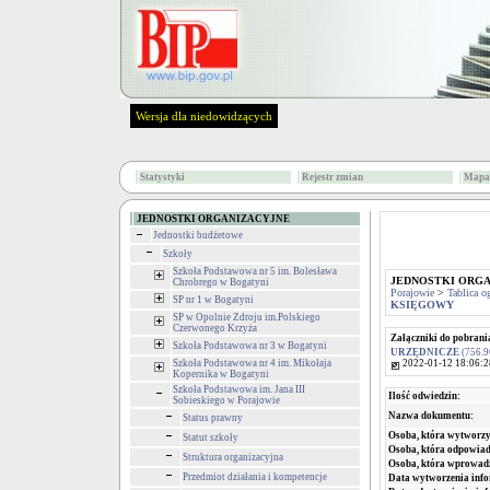
Wersja dla niedowidzących
Statystyki
Rejestr zmian
Mapa 
JEDNOSTKI ORGANIZACYJNE
Jednostki budżetowe
Szkoły
Szkoła Podstawowa nr 5 im. Bolesława
JEDNOSTKI ORG
Chrobrego w Bogatyni
Porajowie
>
Tablica o
SP nr 1 w Bogatyni
KSIĘGOWY
SP w Opolnie Zdroju im.Polskiego
Czerwonego Krzyża
Załączniki do pobrani
Szkoła Podstawowa nr 3 w Bogatyni
URZĘDNICZE
(756.9
2022-01-12 18:06:2
Szkoła Podstawowa nr 4 im. Mikołaja
Kopernika w Bogatyni
Szkoła Podstawowa im. Jana III
Ilość odwiedzin:
Sobieskiego w Porajowie
Nazwa dokumentu:
Status prawny
Osoba, która wytworzy
Statut szkoły
Osoba, która odpowiada
Struktura organizacyjna
Osoba, która wprowad
Przedmiot działania i kompetencje
Data wytworzenia info