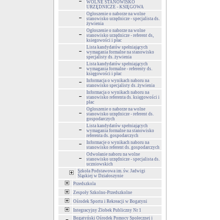
WOLNE STANOWISKO
URZĘDNICZE - KSIĘGOWA
Ogłoszenie o naborze na wolne
stanowisko urzędnicze - specjalista ds.
żywienia
Ogłoszenie o naborze na wolne
stanowisko urzędnicze - referent ds,
ksiegowości i płac
Lista kandydatów spełniających
wymagania formalne na stanowisko
specjalisty ds. żywienia
Lista kandydatów spełniających
wymagania formalne - referenty ds.
księgowości i płac
Informacja o wynikach naboru na
stanowisko specjalisty ds. żywienia
Informacja o wynikach naboru na
stanowisko referenta ds. księgowości i
płac
Ogłoszenie o naborze na wolne
stanowisko urzędnicze - referent ds.
gospodarczych
Lista kandydatów spełniających
wymagania formalne na stanowisko
referenta ds. gospodarczych
Informacje o wynikach naboru na
stanowisko referent ds. gospodarczych
Odwołanie naboru na wolne
stanowisko urzędnicze - specjalista ds.
uczniowskich
Szkoła Podstawowa im. św. Jadwigi
Śląskiej w Działoszynie
Przedszkola
Zespoły Szkolno-Przedszkolne
Ośrodek Sportu i Rekreacji w Bogatyni
Integracyjny Żłobek Publiczny Nr 1
Bogatyński Ośrodek Pomocy Społecznej i