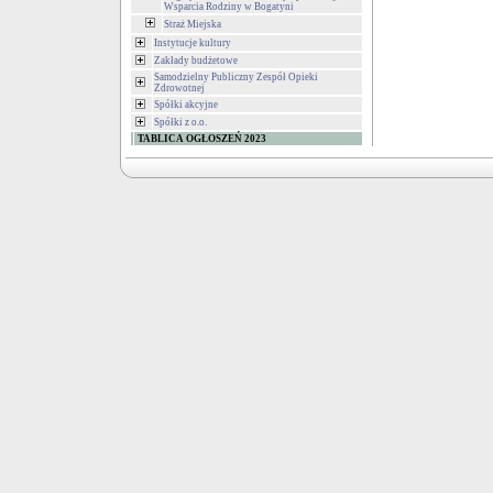
Wsparcia Rodziny w Bogatyni
Straż Miejska
Instytucje kultury
Zakłady budżetowe
Samodzielny Publiczny Zespół Opieki
Zdrowotnej
Spółki akcyjne
Spółki z o.o.
TABLICA OGŁOSZEŃ 2023