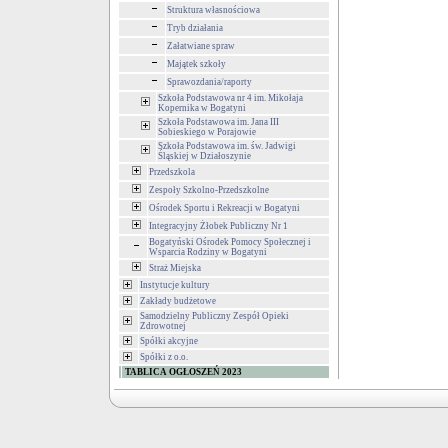
Struktura własnościowa
Tryb działania
Załatwiane spraw
Majątek szkoły
Sprawozdania/raporty
Szkoła Podstawowa nr 4 im. Mikołaja
Kopernika w Bogatyni
Szkoła Podstawowa im. Jana III
Sobieskiego w Porajowie
Szkoła Podstawowa im. św. Jadwigi
Śląskiej w Działoszynie
Przedszkola
Zespoły Szkolno-Przedszkolne
Ośrodek Sportu i Rekreacji w Bogatyni
Integracyjny Żłobek Publiczny Nr 1
Bogatyński Ośrodek Pomocy Społecznej i
Wsparcia Rodziny w Bogatyni
Straż Miejska
Instytucje kultury
Zakłady budżetowe
Samodzielny Publiczny Zespół Opieki
Zdrowotnej
Spółki akcyjne
Spółki z o.o.
TABLICA OGŁOSZEŃ 2023