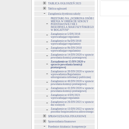
TABLICA OGŁOSZEŃ 2023
Tablica ogłoszeń
Zarządzenia dyrektora szkoły
PRZETARG NA „OCHRONA OSÓB I
MIENIA W OBIEKCIE SZKOŁY
PODSTAWOWEJ NR 3
IM.KORNELA MAKUSZYŃSKIEGO
W BOGATYNI”
Zarządzenie nr 5/DN/2018
wprowadzające regulamin
Zarządzenie nr 9a/DN/2018
wprowadzające regulaminy
Zarządzenie nr 9b/DN/2018
wprowadzające regulaminy
Zarządzenie nr 14/DN/2020 w sprawie
powołania komisji przetargowej
Zarządzenie nr 15/DN/2020 w
sprawie powołania komisji
przetargowej
Zarządzenie nr 39/DN/2020 w sprawie
wprowadzenia Regulaminu
udostępniania informacji publicznej
Zarządzenie nr 40/DN/2020 w sprawie
powołania komisji przetargowej
Zarządzenie nr 41/DN/2020 w sprawie
powołania komisji przetargowej
Zarządzenie nr 4/DN/2021
wprowadzające regulamin
Zarządzenie nr 26/DN/2021 w sprawie
dni wolnych
Zarządzenie nr 13/DN/2022 w sprawie
procedur bezpieczeństwa zdrowotnego
SPRAWOZDANIA FINANSOWE
Sprawozdania finansowe
Przedmiot działania i kompetencje