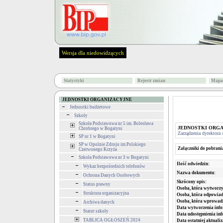
Wersja dla niedowidzących
Statystyki
Rejestr zmian
Mapa 
JEDNOSTKI ORGANIZACYJNE
Jednostki budżetowe
Szkoły
Szkoła Podstawowa nr 5 im. Bolesława
JEDNOSTKI ORG
Chrobrego w Bogatyni
Zarządzenia dyrektora 
SP nr 1 w Bogatyni
SP w Opolnie Zdroju im.Polskiego
Załączniki do pobrani
Czerwonego Krzyża
Szkoła Podstawowa nr 3 w Bogatyni
Ilość odwiedzin:
Wykaz bezpośrednich telefonów
Nazwa dokumentu:
Ochrona Danych Osobowych
Skrócony opis:
Status prawny
Osoba, która wytworzy
Struktura organizacyjna
Osoba, która odpowiada
Osoba, która wprowad
Archiwa danych
Data wytworzenia info
Statut szkoły
Data udostępnienia inf
TABLICA OGŁOSZEŃ 2024
Data ostatniej aktualiz